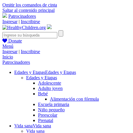
Omitir los comandos de cinta
Saltar al contenido principal
Patrocinadores
Ingresar
|
Inscribirse
Donate
Menú
Ingresar
|
Inscribirse
Inicio
Patrocinadores
Edades y Etapas
Edades y Etapas
Edades y Etapas
Adolescente
Adulto joven
Bebé
Alimentación con fórmula
Escuela primaria
Niño pequeño
Preescolar
Prenatal
Vida sana
Vida sana
Vida sana