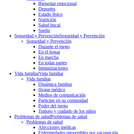
Bienestar emocional
Deportes
Estado físico
Nutrición
Salud bucal
Sueño
Seguridad y Prevención
Seguridad y Prevención
Seguridad y Prevención
Durante el juego
En el hogar
En marcha
En todas partes
Inmunizaciones
Vida familiar
Vida familiar
Vida familiar
Dinámica familiar
Hogar médico
Medios de comunicación
Participe en su comunidad
Poder del juego
Trabajo y cuidado de los niños
Problemas de salud
Problemas de salud
Problemas de salud
Afecciones médicas
Enfermedades prevenibles por vacunación