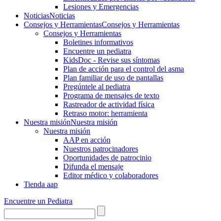
Lesiones y Emergencias
Noticias
Noticias
Consejos y Herramientas
Consejos y Herramientas
Consejos y Herramientas
Boletines informativos
Encuentre un pediatra
KidsDoc - Revise sus síntomas
Plan de acción para el control del asma
Plan familiar de uso de pantallas
Pregúntele al pediatra
Programa de mensajes de texto
Rastre​​ador de activida​d física
Retraso motor: herramienta
Nuestra misión
Nuestra misión
Nuestra misión
AAP en acción
Nuestros patrocinadores
Oportunidades de patrocinio
Difunda el mensaje
Editor médico y colaboradores
Tienda aap
Encuentre un Pediatra