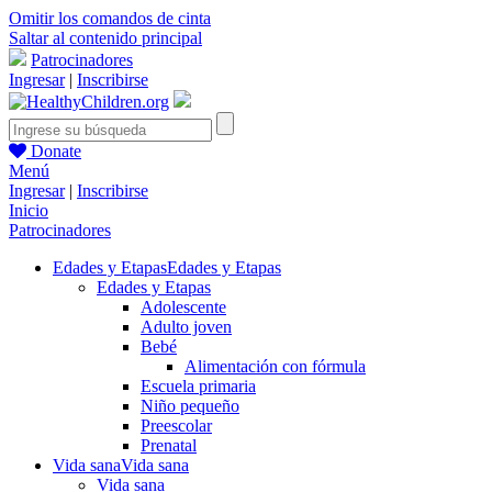
Omitir los comandos de cinta
Saltar al contenido principal
Patrocinadores
Ingresar
|
Inscribirse
Donate
Menú
Ingresar
|
Inscribirse
Inicio
Patrocinadores
Edades y Etapas
Edades y Etapas
Edades y Etapas
Adolescente
Adulto joven
Bebé
Alimentación con fórmula
Escuela primaria
Niño pequeño
Preescolar
Prenatal
Vida sana
Vida sana
Vida sana