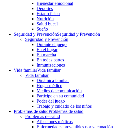
Bienestar emocional
Deportes
Estado físico
Nutrición
Salud bucal
Sueño
Seguridad y Prevención
Seguridad y Prevención
Seguridad y Prevención
Durante el juego
En el hogar
En marcha
En todas partes
Inmunizaciones
Vida familiar
Vida familiar
Vida familiar
Dinámica familiar
Hogar médico
Medios de comunicación
Participe en su comunidad
Poder del juego
Trabajo y cuidado de los niños
Problemas de salud
Problemas de salud
Problemas de salud
Afecciones médicas
Enfermedades prevenibles por vacunación