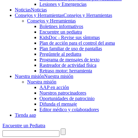
Lesiones y Emergencias
Noticias
Noticias
Consejos y Herramientas
Consejos y Herramientas
Consejos y Herramientas
Boletines informativos
Encuentre un pediatra
KidsDoc - Revise sus síntomas
Plan de acción para el control del asma
Plan familiar de uso de pantallas
Pregúntele al pediatra
Programa de mensajes de texto
Rastre​​ador de activida​d física
Retraso motor: herramienta
Nuestra misión
Nuestra misión
Nuestra misión
AAP en acción
Nuestros patrocinadores
Oportunidades de patrocinio
Difunda el mensaje
Editor médico y colaboradores
Tienda aap
Encuentre un Pediatra