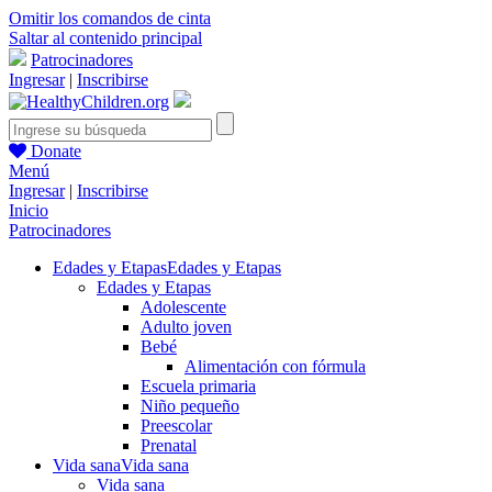
Omitir los comandos de cinta
Saltar al contenido principal
Patrocinadores
Ingresar
|
Inscribirse
Donate
Menú
Ingresar
|
Inscribirse
Inicio
Patrocinadores
Edades y Etapas
Edades y Etapas
Edades y Etapas
Adolescente
Adulto joven
Bebé
Alimentación con fórmula
Escuela primaria
Niño pequeño
Preescolar
Prenatal
Vida sana
Vida sana
Vida sana