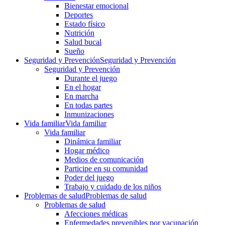
Bienestar emocional
Deportes
Estado físico
Nutrición
Salud bucal
Sueño
Seguridad y Prevención
Seguridad y Prevención
Seguridad y Prevención
Durante el juego
En el hogar
En marcha
En todas partes
Inmunizaciones
Vida familiar
Vida familiar
Vida familiar
Dinámica familiar
Hogar médico
Medios de comunicación
Participe en su comunidad
Poder del juego
Trabajo y cuidado de los niños
Problemas de salud
Problemas de salud
Problemas de salud
Afecciones médicas
Enfermedades prevenibles por vacunación