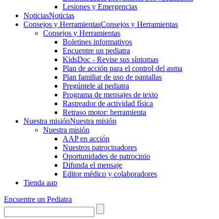
Lesiones y Emergencias
Noticias
Noticias
Consejos y Herramientas
Consejos y Herramientas
Consejos y Herramientas
Boletines informativos
Encuentre un pediatra
KidsDoc - Revise sus síntomas
Plan de acción para el control del asma
Plan familiar de uso de pantallas
Pregúntele al pediatra
Programa de mensajes de texto
Rastre​​ador de activida​d física
Retraso motor: herramienta
Nuestra misión
Nuestra misión
Nuestra misión
AAP en acción
Nuestros patrocinadores
Oportunidades de patrocinio
Difunda el mensaje
Editor médico y colaboradores
Tienda aap
Encuentre un Pediatra