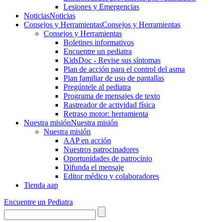
Lesiones y Emergencias
Noticias
Noticias
Consejos y Herramientas
Consejos y Herramientas
Consejos y Herramientas
Boletines informativos
Encuentre un pediatra
KidsDoc - Revise sus síntomas
Plan de acción para el control del asma
Plan familiar de uso de pantallas
Pregúntele al pediatra
Programa de mensajes de texto
Rastre​​ador de activida​d física
Retraso motor: herramienta
Nuestra misión
Nuestra misión
Nuestra misión
AAP en acción
Nuestros patrocinadores
Oportunidades de patrocinio
Difunda el mensaje
Editor médico y colaboradores
Tienda aap
Encuentre un Pediatra