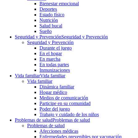
Bienestar emocional
Deportes
Estado físico
Nutrición
Salud bucal
Sueño
Seguridad y Prevención
Seguridad y Prevención
Seguridad y Prevención
Durante el juego
En el hogar
En marcha
En todas partes
Inmunizaciones
Vida familiar
Vida familiar
Vida familiar
Dinámica familiar
Hogar médico
Medios de comunicación
Participe en su comunidad
Poder del juego
Trabajo y cuidado de los niños
Problemas de salud
Problemas de salud
Problemas de salud
Afecciones médicas
Enfermedades prevenibles por vacunación