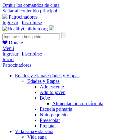
Omitir los comandos de cinta
Saltar al contenido principal
Patrocinadores
Ingresar
|
Inscribirse
Donate
Menú
Ingresar
|
Inscribirse
Inicio
Patrocinadores
Edades y Etapas
Edades y Etapas
Edades y Etapas
Adolescente
Adulto joven
Bebé
Alimentación con fórmula
Escuela primaria
Niño pequeño
Preescolar
Prenatal
Vida sana
Vida sana
Vida sana