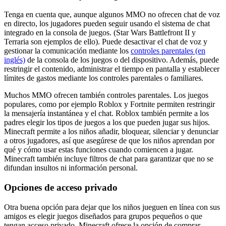
Tenga en cuenta que, aunque algunos MMO no ofrecen chat de voz
en directo, los jugadores pueden seguir usando el sistema de chat
integrado en la consola de juegos. (Star Wars Battlefront II y
Terraria son ejemplos de ello). Puede desactivar el chat de voz y
gestionar la comunicación mediante los
controles parentales (en
inglés)
de la consola de los juegos o del dispositivo. Además, puede
restringir el contenido, administrar el tiempo en pantalla y establecer
límites de gastos mediante los controles parentales o familiares.
Muchos MMO ofrecen también controles parentales. Los juegos
populares, como por ejemplo Roblox y Fortnite permiten restringir
la mensajería instantánea y el chat. Roblox también permite a los
padres elegir los tipos de juegos a los que pueden jugar sus hijos.
Minecraft permite a los niños añadir, bloquear, silenciar y denunciar
a otros jugadores, así que asegúrese de que los niños aprendan por
qué y cómo usar estas funciones cuando comiencen a jugar.
Minecraft también incluye filtros de chat para garantizar que no se
difundan insultos ni información personal.
Opciones de acceso privado
Otra buena opción para dejar que los niños jueguen en línea con sus
amigos es elegir juegos diseñados para grupos pequeños o que
tengan acceso privado. Minecraft ofrece la opción de comprar