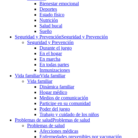
Bienestar emocional
Deportes
Estado físico
Nutrición
Salud bucal
Sueño
Seguridad y Prevención
Seguridad y Prevención
Seguridad y Prevención
Durante el juego
En el hogar
En marcha
En todas partes
Inmunizaciones
Vida familiar
Vida familiar
Vida familiar
Dinámica familiar
Hogar médico
Medios de comunicación
Participe en su comunidad
Poder del juego
Trabajo y cuidado de los niños
Problemas de salud
Problemas de salud
Problemas de salud
Afecciones médicas
Enfermedades prevenibles por vacunación