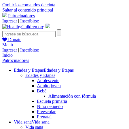
Omitir los comandos de cinta
Saltar al contenido principal
Patrocinadores
Ingresar
|
Inscribirse
Donate
Menú
Ingresar
|
Inscribirse
Inicio
Patrocinadores
Edades y Etapas
Edades y Etapas
Edades y Etapas
Adolescente
Adulto joven
Bebé
Alimentación con fórmula
Escuela primaria
Niño pequeño
Preescolar
Prenatal
Vida sana
Vida sana
Vida sana