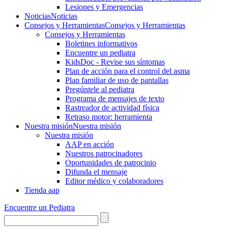
Lesiones y Emergencias
Noticias
Noticias
Consejos y Herramientas
Consejos y Herramientas
Consejos y Herramientas
Boletines informativos
Encuentre un pediatra
KidsDoc - Revise sus síntomas
Plan de acción para el control del asma
Plan familiar de uso de pantallas
Pregúntele al pediatra
Programa de mensajes de texto
Rastre​​ador de activida​d física
Retraso motor: herramienta
Nuestra misión
Nuestra misión
Nuestra misión
AAP en acción
Nuestros patrocinadores
Oportunidades de patrocinio
Difunda el mensaje
Editor médico y colaboradores
Tienda aap
Encuentre un Pediatra