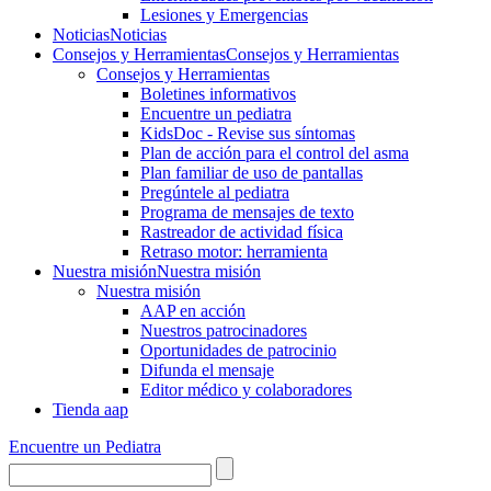
Lesiones y Emergencias
Noticias
Noticias
Consejos y Herramientas
Consejos y Herramientas
Consejos y Herramientas
Boletines informativos
Encuentre un pediatra
KidsDoc - Revise sus síntomas
Plan de acción para el control del asma
Plan familiar de uso de pantallas
Pregúntele al pediatra
Programa de mensajes de texto
Rastre​​ador de activida​d física
Retraso motor: herramienta
Nuestra misión
Nuestra misión
Nuestra misión
AAP en acción
Nuestros patrocinadores
Oportunidades de patrocinio
Difunda el mensaje
Editor médico y colaboradores
Tienda aap
Encuentre un Pediatra