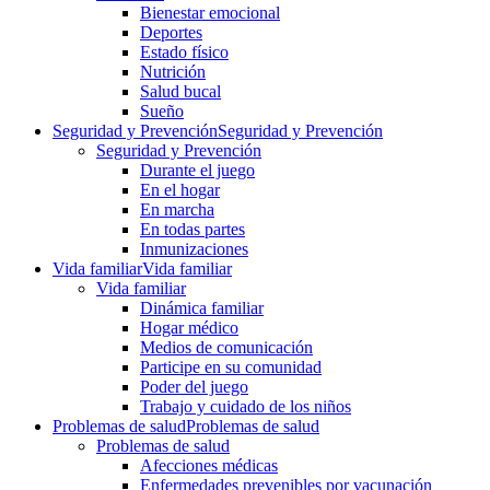
Bienestar emocional
Deportes
Estado físico
Nutrición
Salud bucal
Sueño
Seguridad y Prevención
Seguridad y Prevención
Seguridad y Prevención
Durante el juego
En el hogar
En marcha
En todas partes
Inmunizaciones
Vida familiar
Vida familiar
Vida familiar
Dinámica familiar
Hogar médico
Medios de comunicación
Participe en su comunidad
Poder del juego
Trabajo y cuidado de los niños
Problemas de salud
Problemas de salud
Problemas de salud
Afecciones médicas
Enfermedades prevenibles por vacunación