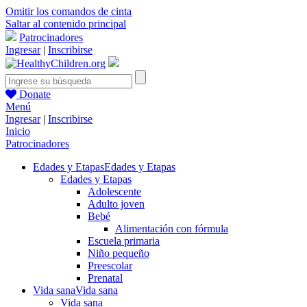
Omitir los comandos de cinta
Saltar al contenido principal
Patrocinadores
Ingresar
|
Inscribirse
Donate
Menú
Ingresar
|
Inscribirse
Inicio
Patrocinadores
Edades y Etapas
Edades y Etapas
Edades y Etapas
Adolescente
Adulto joven
Bebé
Alimentación con fórmula
Escuela primaria
Niño pequeño
Preescolar
Prenatal
Vida sana
Vida sana
Vida sana