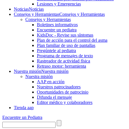
Lesiones y Emergencias
Noticias
Noticias
Consejos y Herramientas
Consejos y Herramientas
Consejos y Herramientas
Boletines informativos
Encuentre un pediatra
KidsDoc - Revise sus síntomas
Plan de acción para el control del asma
Plan familiar de uso de pantallas
Pregúntele al pediatra
Programa de mensajes de texto
Rastre​​ador de activida​d física
Retraso motor: herramienta
Nuestra misión
Nuestra misión
Nuestra misión
AAP en acción
Nuestros patrocinadores
Oportunidades de patrocinio
Difunda el mensaje
Editor médico y colaboradores
Tienda aap
Encuentre un Pediatra