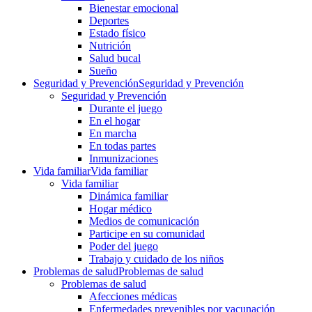
Bienestar emocional
Deportes
Estado físico
Nutrición
Salud bucal
Sueño
Seguridad y Prevención
Seguridad y Prevención
Seguridad y Prevención
Durante el juego
En el hogar
En marcha
En todas partes
Inmunizaciones
Vida familiar
Vida familiar
Vida familiar
Dinámica familiar
Hogar médico
Medios de comunicación
Participe en su comunidad
Poder del juego
Trabajo y cuidado de los niños
Problemas de salud
Problemas de salud
Problemas de salud
Afecciones médicas
Enfermedades prevenibles por vacunación