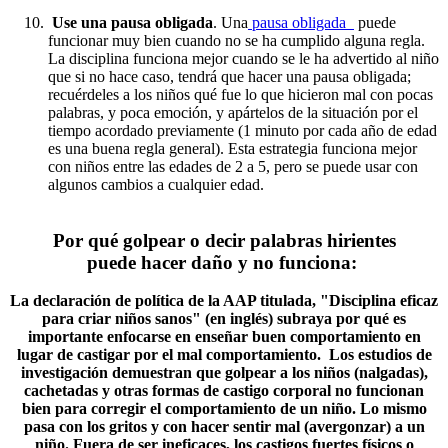
Use una pausa obligada
. Una
pausa obligada
puede
funcionar muy bien cuando no se ha cumplido alguna regla.
La disciplina funciona mejor cuando se le ha advertido al niño
que si no hace caso, tendrá que hacer una pausa obligada;
recuérdeles a los niños qué fue lo que hicieron mal con pocas
palabras, y poca emoción, y apártelos de la situación por el
tiempo acordado previamente (1 minuto por cada año de edad
es una buena regla general). Esta estrategia funciona mejor
con niños entre las edades de 2 a 5, pero se puede usar con
algunos cambios a cualquier edad.
​Por qué golpear o decir palabras hirientes
puede hacer daño y no funciona:
La declaración de política de la AAP titulada, "Disciplina eficaz
para criar niños sanos" (en inglés) subraya por qué es
importante enfocarse en enseñar buen comportamiento en
lugar de castigar por el mal comportamiento. Los estudios de
investigación demuestran que golpear a los niños (nalgadas),
cachetadas y otras formas de castigo corporal no funcionan
bien para corregir el comportamiento de un niño. Lo mismo
pasa con los gritos y con hacer sentir mal (avergonzar) a un
niño. Fuera de ser ineficaces, los castigos fuertes físicos o