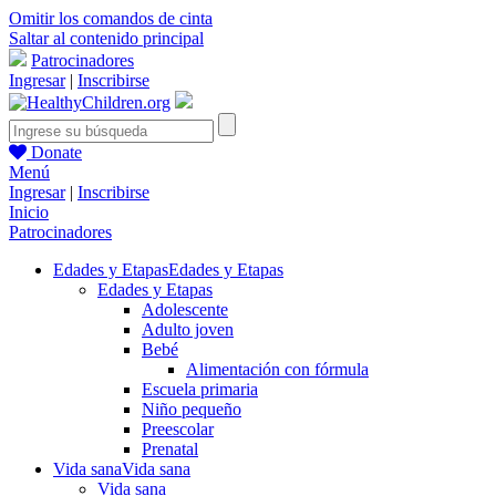
Omitir los comandos de cinta
Saltar al contenido principal
Patrocinadores
Ingresar
|
Inscribirse
Donate
Menú
Ingresar
|
Inscribirse
Inicio
Patrocinadores
Edades y Etapas
Edades y Etapas
Edades y Etapas
Adolescente
Adulto joven
Bebé
Alimentación con fórmula
Escuela primaria
Niño pequeño
Preescolar
Prenatal
Vida sana
Vida sana
Vida sana