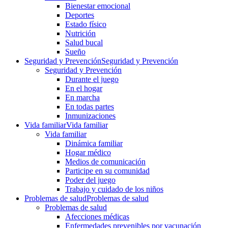
Bienestar emocional
Deportes
Estado físico
Nutrición
Salud bucal
Sueño
Seguridad y Prevención
Seguridad y Prevención
Seguridad y Prevención
Durante el juego
En el hogar
En marcha
En todas partes
Inmunizaciones
Vida familiar
Vida familiar
Vida familiar
Dinámica familiar
Hogar médico
Medios de comunicación
Participe en su comunidad
Poder del juego
Trabajo y cuidado de los niños
Problemas de salud
Problemas de salud
Problemas de salud
Afecciones médicas
Enfermedades prevenibles por vacunación