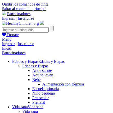
Omitir los comandos de cinta
Saltar al contenido principal
Patrocinadores
Ingresar
|
Inscribirse
Donate
Menú
Ingresar
|
Inscribirse
Inicio
Patrocinadores
Edades y Etapas
Edades y Etapas
Edades y Etapas
Adolescente
Adulto joven
Bebé
Alimentación con fórmula
Escuela primaria
Niño pequeño
Preescolar
Prenatal
Vida sana
Vida sana
Vida sana