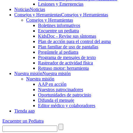
Lesiones y Emergencias
Noticias
Noticias
Consejos y Herramientas
Consejos y Herramientas
Consejos y Herramientas
Boletines informativos
Encuentre un pediatra
KidsDoc - Revise sus síntomas
Plan de acción para el control del asma
Plan familiar de uso de pantallas
Pregúntele al pediatra
Programa de mensajes de texto
Rastre​​ador de activida​d física
Retraso motor: herramienta
Nuestra misión
Nuestra misión
Nuestra misión
AAP en acción
Nuestros patrocinadores
Oportunidades de patrocinio
Difunda el mensaje
Editor médico y colaboradores
Tienda aap
Encuentre un Pediatra