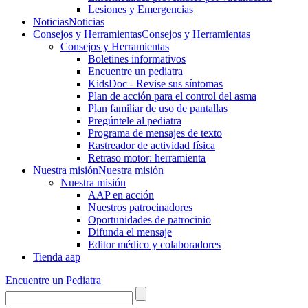
Lesiones y Emergencias
Noticias
Noticias
Consejos y Herramientas
Consejos y Herramientas
Consejos y Herramientas
Boletines informativos
Encuentre un pediatra
KidsDoc - Revise sus síntomas
Plan de acción para el control del asma
Plan familiar de uso de pantallas
Pregúntele al pediatra
Programa de mensajes de texto
Rastre​​ador de activida​d física
Retraso motor: herramienta
Nuestra misión
Nuestra misión
Nuestra misión
AAP en acción
Nuestros patrocinadores
Oportunidades de patrocinio
Difunda el mensaje
Editor médico y colaboradores
Tienda aap
Encuentre un Pediatra