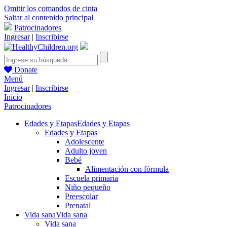
Omitir los comandos de cinta
Saltar al contenido principal
Patrocinadores
Ingresar
|
Inscribirse
Donate
Menú
Ingresar
|
Inscribirse
Inicio
Patrocinadores
Edades y Etapas
Edades y Etapas
Edades y Etapas
Adolescente
Adulto joven
Bebé
Alimentación con fórmula
Escuela primaria
Niño pequeño
Preescolar
Prenatal
Vida sana
Vida sana
Vida sana