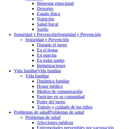
Bienestar emocional
Deportes
Estado físico
Nutrición
Salud bucal
Sueño
Seguridad y Prevención
Seguridad y Prevención
Seguridad y Prevención
Durante el juego
En el hogar
En marcha
En todas partes
Inmunizaciones
Vida familiar
Vida familiar
Vida familiar
Dinámica familiar
Hogar médico
Medios de comunicación
Participe en su comunidad
Poder del juego
Trabajo y cuidado de los niños
Problemas de salud
Problemas de salud
Problemas de salud
Afecciones médicas
Enfermedades prevenibles por vacunación