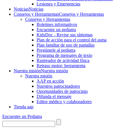
Lesiones y Emergencias
Noticias
Noticias
Consejos y Herramientas
Consejos y Herramientas
Consejos y Herramientas
Boletines informativos
Encuentre un pediatra
KidsDoc - Revise sus síntomas
Plan de acción para el control del asma
Plan familiar de uso de pantallas
Pregúntele al pediatra
Programa de mensajes de texto
Rastre​​ador de activida​d física
Retraso motor: herramienta
Nuestra misión
Nuestra misión
Nuestra misión
AAP en acción
Nuestros patrocinadores
Oportunidades de patrocinio
Difunda el mensaje
Editor médico y colaboradores
Tienda aap
Encuentre un Pediatra