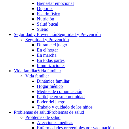
Bienestar emocional
Deportes
Estado físico
Nutrición
Salud bucal
Sueño
Seguridad y Prevención
Seguridad y Prevención
Seguridad y Prevención
Durante el juego
En el hogar
En marcha
En todas partes
Inmunizaciones
Vida familiar
Vida familiar
Vida familiar
Dinámica familiar
Hogar médico
Medios de comunicación
Participe en su comunidad
Poder del juego
Trabajo y cuidado de los niños
Problemas de salud
Problemas de salud
Problemas de salud
Afecciones médicas
Enfermedades prevenibles por vacunación