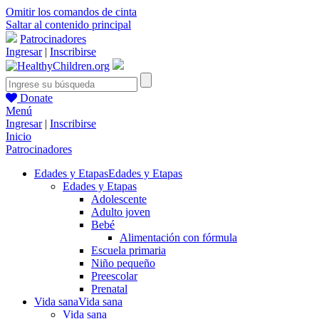
Omitir los comandos de cinta
Saltar al contenido principal
Patrocinadores
Ingresar
|
Inscribirse
Donate
Menú
Ingresar
|
Inscribirse
Inicio
Patrocinadores
Edades y Etapas
Edades y Etapas
Edades y Etapas
Adolescente
Adulto joven
Bebé
Alimentación con fórmula
Escuela primaria
Niño pequeño
Preescolar
Prenatal
Vida sana
Vida sana
Vida sana