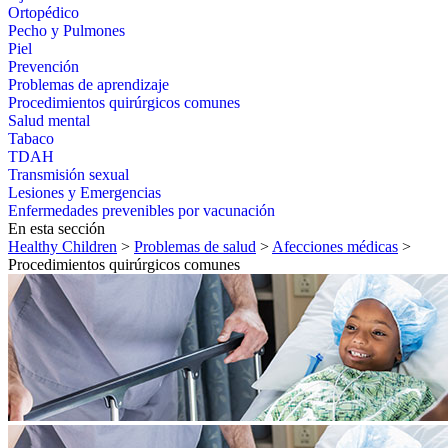
Ortopédico
Pecho y Pulmones
Piel
Prevención
Problemas de aprendizaje
Procedimientos quirúrgicos comunes
Salud mental
Tabaco
TDAH
Transmisión sexual
Lesiones y Emergencias
Enfermedades prevenibles por vacunación
En esta sección
Healthy Children
>
Problemas de salud
>
Afecciones médicas
>
Procedimientos quirúrgicos comunes