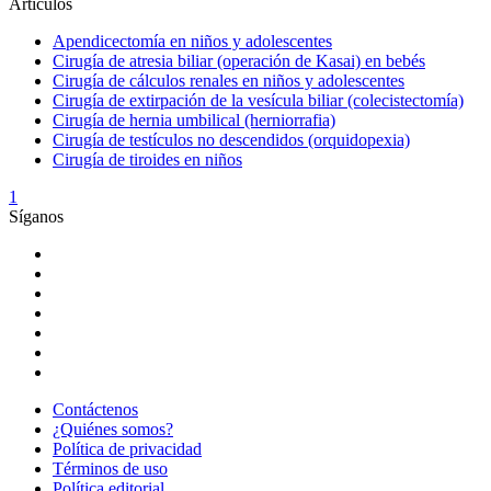
Artículos
Apendicectomía en niños y adolescentes
Cirugía de atresia biliar (operación de Kasai) en bebés
Cirugía de cálculos renales en niños y adolescentes
Cirugía de extirpación de la vesícula biliar (colecistectomía)
Cirugía de hernia umbilical (herniorrafia)
Cirugía de testículos no descendidos (orquidopexia)
Cirugía de tiroides en niños
1
Síganos
Contáctenos
¿Quiénes somos?
Política de privacidad
Términos de uso
Política editorial