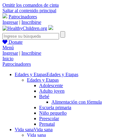
Omitir los comandos de cinta
Saltar al contenido principal
Patrocinadores
Ingresar
|
Inscribirse
Donate
Menú
Ingresar
|
Inscribirse
Inicio
Patrocinadores
Edades y Etapas
Edades y Etapas
Edades y Etapas
Adolescente
Adulto joven
Bebé
Alimentación con fórmula
Escuela primaria
Niño pequeño
Preescolar
Prenatal
Vida sana
Vida sana
Vida sana