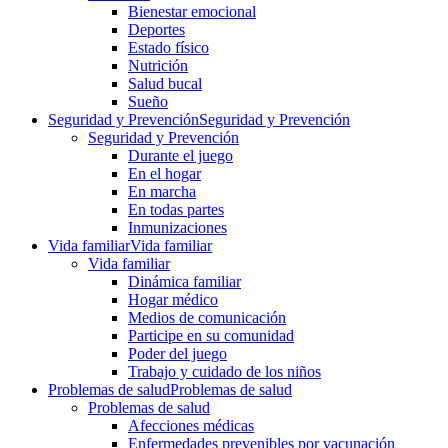
Bienestar emocional
Deportes
Estado físico
Nutrición
Salud bucal
Sueño
Seguridad y Prevención
Seguridad y Prevención
Seguridad y Prevención
Durante el juego
En el hogar
En marcha
En todas partes
Inmunizaciones
Vida familiar
Vida familiar
Vida familiar
Dinámica familiar
Hogar médico
Medios de comunicación
Participe en su comunidad
Poder del juego
Trabajo y cuidado de los niños
Problemas de salud
Problemas de salud
Problemas de salud
Afecciones médicas
Enfermedades prevenibles por vacunación