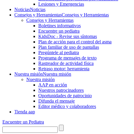
Lesiones y Emergencias
Noticias
Noticias
Consejos y Herramientas
Consejos y Herramientas
Consejos y Herramientas
Boletines informativos
Encuentre un pediatra
KidsDoc - Revise sus síntomas
Plan de acción para el control del asma
Plan familiar de uso de pantallas
Pregúntele al pediatra
Programa de mensajes de texto
Rastre​​ador de activida​d física
Retraso motor: herramienta
Nuestra misión
Nuestra misión
Nuestra misión
AAP en acción
Nuestros patrocinadores
Oportunidades de patrocinio
Difunda el mensaje
Editor médico y colaboradores
Tienda aap
Encuentre un Pediatra