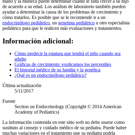
mano y la muñeca puede determinar cuánto le falta crecer a su hijo
de acuerdo a su edad. Los análisis de laboratorio también pueden
ayudar a determinar la causa de los problemas de crecimiento y
cómo tratarlos. Es posible que se le recomiende ir a un
endocrinólogo pediátrico
, un
genetista pediátrico
u otro especialista
pediátrico para que le realicen más evaluaciones y tratamientos.
Información adicional:
Cómo predecir la estatura que tendrá el niño cuando sea
adulto
Gráficas de crecimiento: explicamos los percentiles
El historial médico de su familia y la genética
¿Qué es un endocrinólogo pediátrico?
Última actualización
5/11/2017
Fuente
Section on Endocrinology (Copyright © 2014 American
Academy of Pediatrics)
La información contenida en este sitio web no debe usarse como
sustituto al consejo y cuidado médico de su pediatra. Puede haber
muchas variaciones en el tratamiento que su pediatra podría