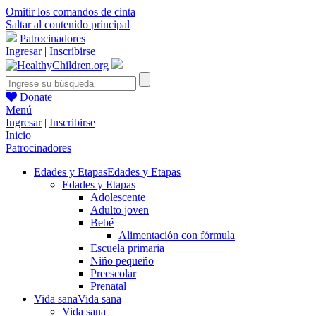
Omitir los comandos de cinta
Saltar al contenido principal
Patrocinadores
Ingresar
|
Inscribirse
Donate
Menú
Ingresar
|
Inscribirse
Inicio
Patrocinadores
Edades y Etapas
Edades y Etapas
Edades y Etapas
Adolescente
Adulto joven
Bebé
Alimentación con fórmula
Escuela primaria
Niño pequeño
Preescolar
Prenatal
Vida sana
Vida sana
Vida sana