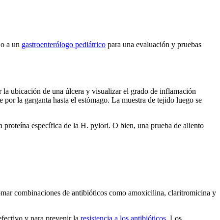
ijo a un
gastroenterólogo pediátrico
para una evaluación y pruebas
 la ubicación de una úlcera y visualizar el grado de inflamación
e por la garganta hasta el estómago. La muestra de tejido luego se
a proteína específica de la H. pylori. O bien, una prueba de aliento
 tomar combinaciones de antibióticos como amoxicilina, claritromicina y
efectivo y para prevenir la
resistencia a los antibióticos
. Los