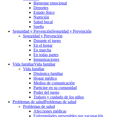
Bienestar emocional
Deportes
Estado físico
Nutrición
Salud bucal
Sueño
Seguridad y Prevención
Seguridad y Prevención
Seguridad y Prevención
Durante el juego
En el hogar
En marcha
En todas partes
Inmunizaciones
Vida familiar
Vida familiar
Vida familiar
Dinámica familiar
Hogar médico
Medios de comunicación
Participe en su comunidad
Poder del juego
Trabajo y cuidado de los niños
Problemas de salud
Problemas de salud
Problemas de salud
Afecciones médicas
Enfermedades prevenibles por vacunación