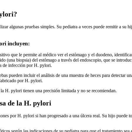
ylori?
alizar algunas pruebas simples. Su pediatra a veces puede remitir a su h
ori incluyen:
itivo que le permite al médico ver el estómago y el duodeno, identificar
ido (una biopsia) del estómago a través del endoscopio, que se introduc
a de infección por H. pylori.
ebas pueden incluir el análisis de una muestra de heces para detectar un
abricado por H. pylori.
 la H. pylori tienen una precisión limitada y no se recomiendan.
sa de la H. pylori
ciones por H. pylori si han progresado a una úlcera real. Su hijo puede
ticos según las indicaciones de su pediatra para que el tratamiento sea 