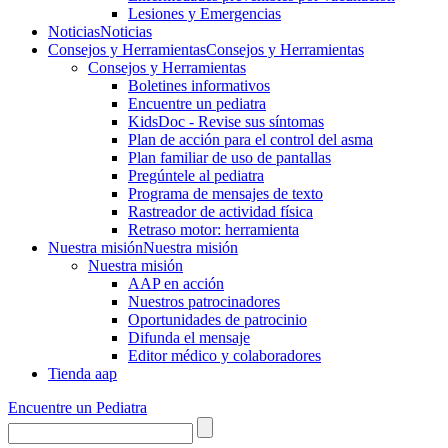
Lesiones y Emergencias
Noticias
Noticias
Consejos y Herramientas
Consejos y Herramientas
Consejos y Herramientas
Boletines informativos
Encuentre un pediatra
KidsDoc - Revise sus síntomas
Plan de acción para el control del asma
Plan familiar de uso de pantallas
Pregúntele al pediatra
Programa de mensajes de texto
Rastre​​ador de activida​d física
Retraso motor: herramienta
Nuestra misión
Nuestra misión
Nuestra misión
AAP en acción
Nuestros patrocinadores
Oportunidades de patrocinio
Difunda el mensaje
Editor médico y colaboradores
Tienda aap
Encuentre un Pediatra