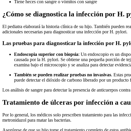
Tiene heces con sangre o vómitos con sangre
¿Cómo se diagnostica la infección por H. p
El pediatra elaborará la historia clínica de su hijo. También pueden re
adicionales necesarias para diagnosticar una infección por H. pylori.
Las pruebas para diagnosticar la infección por H. pyl
Endoscopia superior con biopsia
: Un endoscopio es un dispos
causada por la H. pylori. Se obtiene una pequeña porción de tej
examina bajo el microscopio y se analiza para detectar evidenci
También se pueden realizar pruebas no invasivas
. Estas pru
puede detectar el dióxido de carbono liberado por un producto f
Los análisis de sangre para detectar la presencia de anticuerpos contra
Tratamiento de úlceras por infección a cau
Por lo general, los médicos solo prescriben tratamiento para las infec
metronidazol para matar las bacterias.
Asegúrese de que su hijo tome el tratamiento completo de estos antibió