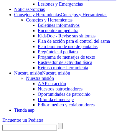
Lesiones y Emergencias
Noticias
Noticias
Consejos y Herramientas
Consejos y Herramientas
Consejos y Herramientas
Boletines informativos
Encuentre un pediatra
KidsDoc - Revise sus síntomas
Plan de acción para el control del asma
Plan familiar de uso de pantallas
Pregúntele al pediatra
Programa de mensajes de texto
Rastre​​ador de activida​d física
Retraso motor: herramienta
Nuestra misión
Nuestra misión
Nuestra misión
AAP en acción
Nuestros patrocinadores
Oportunidades de patrocinio
Difunda el mensaje
Editor médico y colaboradores
Tienda aap
Encuentre un Pediatra