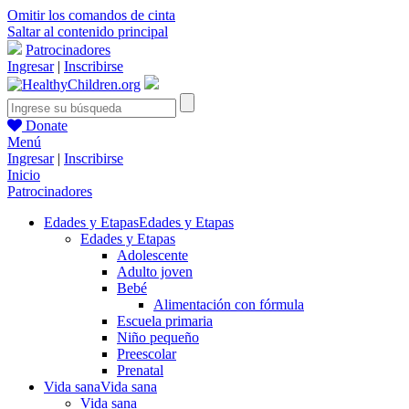
Omitir los comandos de cinta
Saltar al contenido principal
Patrocinadores
Ingresar
|
Inscribirse
Donate
Menú
Ingresar
|
Inscribirse
Inicio
Patrocinadores
Edades y Etapas
Edades y Etapas
Edades y Etapas
Adolescente
Adulto joven
Bebé
Alimentación con fórmula
Escuela primaria
Niño pequeño
Preescolar
Prenatal
Vida sana
Vida sana
Vida sana