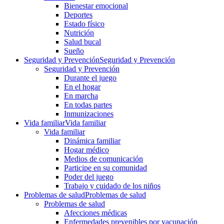
Bienestar emocional
Deportes
Estado físico
Nutrición
Salud bucal
Sueño
Seguridad y Prevención
Seguridad y Prevención
Seguridad y Prevención
Durante el juego
En el hogar
En marcha
En todas partes
Inmunizaciones
Vida familiar
Vida familiar
Vida familiar
Dinámica familiar
Hogar médico
Medios de comunicación
Participe en su comunidad
Poder del juego
Trabajo y cuidado de los niños
Problemas de salud
Problemas de salud
Problemas de salud
Afecciones médicas
Enfermedades prevenibles por vacunación