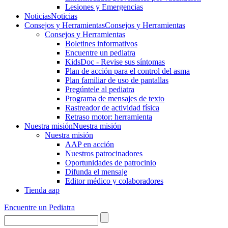
Lesiones y Emergencias
Noticias
Noticias
Consejos y Herramientas
Consejos y Herramientas
Consejos y Herramientas
Boletines informativos
Encuentre un pediatra
KidsDoc - Revise sus síntomas
Plan de acción para el control del asma
Plan familiar de uso de pantallas
Pregúntele al pediatra
Programa de mensajes de texto
Rastre​​ador de activida​d física
Retraso motor: herramienta
Nuestra misión
Nuestra misión
Nuestra misión
AAP en acción
Nuestros patrocinadores
Oportunidades de patrocinio
Difunda el mensaje
Editor médico y colaboradores
Tienda aap
Encuentre un Pediatra