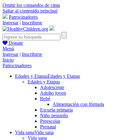
Omitir los comandos de cinta
Saltar al contenido principal
Patrocinadores
Ingresar
|
Inscribirse
Donate
Menú
Ingresar
|
Inscribirse
Inicio
Patrocinadores
Edades y Etapas
Edades y Etapas
Edades y Etapas
Adolescente
Adulto joven
Bebé
Alimentación con fórmula
Escuela primaria
Niño pequeño
Preescolar
Prenatal
Vida sana
Vida sana
Vida sana