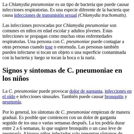
La
Chlamydia pneumoniae
es un tipo de bacteria que puede causar
infecciones respiratorias. Es una especie diferente de la bacteria que
causa
infecciones de transmisión sexual
(Chlamydia trachomatis)
.
Las infecciones provocadas por
Chlamydia pneumoniae
son
comunes en niños en edad escolar y adultos jóvenes. Estas
infecciones se propagan como muchas otras enfermedades
respiratorias. Una persona con
C. pneumoniae
puede contagiar a
otras personas cuando
tose
o estornuda. Las personas también
pueden infectarse si tocan un objeto o una superficie contaminada
con la bacteria y luego se tocan la boca o la nariz.
Signos y síntomas de C. pneumoniae en
los niños
La
C. pneumoniae
puede provocar
dolor de garganta
,
infecciones en
el oído
e infecciones sinusales. También puede causar
bronquitis
y
neumonía
.
Por lo general, los síntomas de
C. pneumoniae
empiezan de manera
gradual. Es posible que comiencen con un dolor de garganta
seguido de tos una o varias semanas después. La tos podría durar
entre 2 a 6 semanas, lo que sugiere bronquitis o un caso leve de
neumonía. Algunos niños infectados solo presentan síntomas de