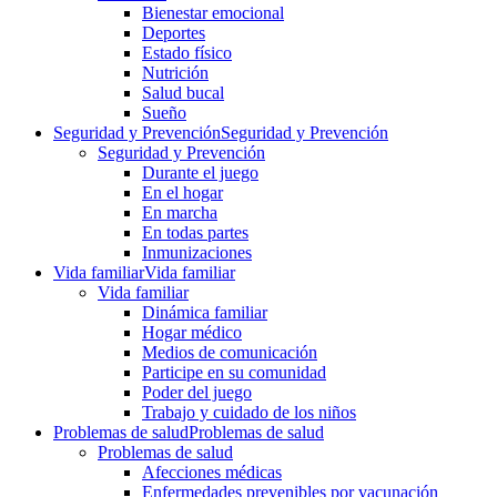
Bienestar emocional
Deportes
Estado físico
Nutrición
Salud bucal
Sueño
Seguridad y Prevención
Seguridad y Prevención
Seguridad y Prevención
Durante el juego
En el hogar
En marcha
En todas partes
Inmunizaciones
Vida familiar
Vida familiar
Vida familiar
Dinámica familiar
Hogar médico
Medios de comunicación
Participe en su comunidad
Poder del juego
Trabajo y cuidado de los niños
Problemas de salud
Problemas de salud
Problemas de salud
Afecciones médicas
Enfermedades prevenibles por vacunación