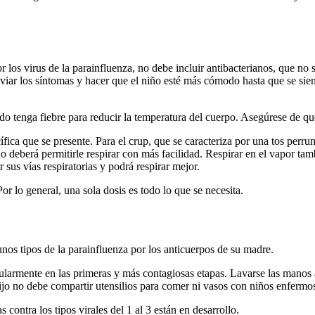
r los virus de la parainfluenza, no debe incluir antibacterianos, que no 
liviar los síntomas y hacer que el niño esté más cómodo hasta que se sie
ndo tenga fiebre para reducir la temperatura del cuerpo. Asegúrese de q
ca que se presente. Para el crup, que se caracteriza por una tos perruna,
 deberá permitirle respirar con más facilidad. Respirar en el vapor tambié
 sus vías respiratorias y podrá respirar mejor.
Por lo general, una sola dosis es todo lo que se necesita.
nos tipos de la parainfluenza por los anticuerpos de su madre.
icularmente en las primeras y más contagiosas etapas. Lavarse las manos
hijo no debe compartir utensilios para comer ni vasos con niños enfermo
contra los tipos virales del 1 al 3 están en desarrollo.