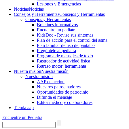
Lesiones y Emergencias
Noticias
Noticias
Consejos y Herramientas
Consejos y Herramientas
Consejos y Herramientas
Boletines informativos
Encuentre un pediatra
KidsDoc - Revise sus síntomas
Plan de acción para el control del asma
Plan familiar de uso de pantallas
Pregúntele al pediatra
Programa de mensajes de texto
Rastre​​ador de activida​d física
Retraso motor: herramienta
Nuestra misión
Nuestra misión
Nuestra misión
AAP en acción
Nuestros patrocinadores
Oportunidades de patrocinio
Difunda el mensaje
Editor médico y colaboradores
Tienda aap
Encuentre un Pediatra