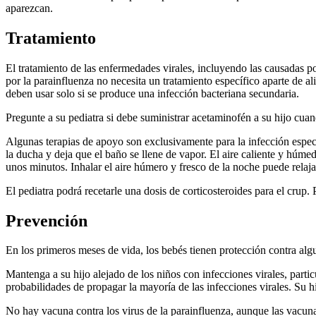
aparezcan.
Tratamiento
El tratamiento de las enfermedades virales, incluyendo las causadas po
por la parainfluenza no necesita un tratamiento específico aparte de a
deben usar solo si se produce una infección bacteriana secundaria.
Pregunte a su pediatra si debe suministrar acetaminofén a su hijo cua
Algunas terapias de apoyo son exclusivamente para la infección específi
la ducha y deja que el baño se llene de vapor. El aire caliente y húmedo
unos minutos. Inhalar el aire húmero y fresco de la noche puede relajar
El pediatra podrá recetarle una dosis de corticosteroides para el crup. 
Prevención
En los primeros meses de vida, los bebés tienen protección contra algu
Mantenga a su hijo alejado de los niños con infecciones virales, part
probabilidades de propagar la mayoría de las infecciones virales. Su 
No hay vacuna contra los virus de la parainfluenza, aunque las vacunas 