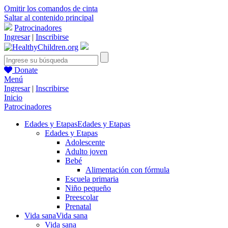
Omitir los comandos de cinta
Saltar al contenido principal
Patrocinadores
Ingresar
|
Inscribirse
Donate
Menú
Ingresar
|
Inscribirse
Inicio
Patrocinadores
Edades y Etapas
Edades y Etapas
Edades y Etapas
Adolescente
Adulto joven
Bebé
Alimentación con fórmula
Escuela primaria
Niño pequeño
Preescolar
Prenatal
Vida sana
Vida sana
Vida sana