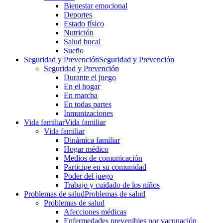
Bienestar emocional
Deportes
Estado físico
Nutrición
Salud bucal
Sueño
Seguridad y Prevención
Seguridad y Prevención
Seguridad y Prevención
Durante el juego
En el hogar
En marcha
En todas partes
Inmunizaciones
Vida familiar
Vida familiar
Vida familiar
Dinámica familiar
Hogar médico
Medios de comunicación
Participe en su comunidad
Poder del juego
Trabajo y cuidado de los niños
Problemas de salud
Problemas de salud
Problemas de salud
Afecciones médicas
Enfermedades prevenibles por vacunación