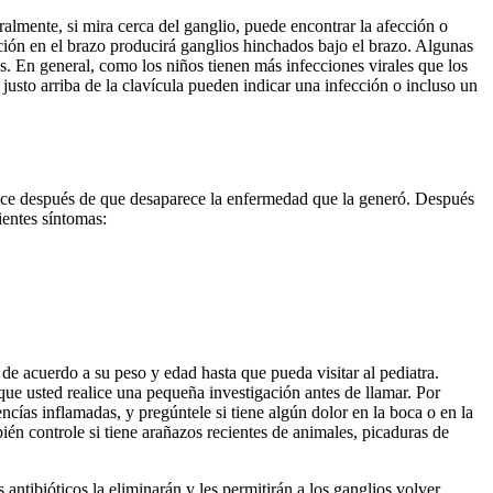
ralmente, si mira cerca del ganglio, puede encontrar la afección o
ción en el brazo producirá ganglios hinchados bajo el brazo. Algunas
. En general, como los niños tienen más infecciones virales que los
 justo arriba de la clavícula pueden indicar una infección o incluso un
rece después de que desaparece la enfermedad que la generó. Después
ientes síntomas:
 de acuerdo a su peso y edad hasta que pueda visitar al pediatra.
que usted realice una pequeña investigación antes de llamar. Por
encías inflamadas, y pregúntele si tiene algún dolor en la boca o en la
én controle si tiene arañazos recientes de animales, picaduras de
 antibióticos la eliminarán y les permitirán a los ganglios volver