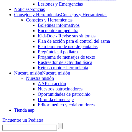
Lesiones y Emergencias
Noticias
Noticias
Consejos y Herramientas
Consejos y Herramientas
Consejos y Herramientas
Boletines informativos
Encuentre un pediatra
KidsDoc - Revise sus síntomas
Plan de acción para el control del asma
Plan familiar de uso de pantallas
Pregúntele al pediatra
Programa de mensajes de texto
Rastre​​ador de activida​d física
Retraso motor: herramienta
Nuestra misión
Nuestra misión
Nuestra misión
AAP en acción
Nuestros patrocinadores
Oportunidades de patrocinio
Difunda el mensaje
Editor médico y colaboradores
Tienda aap
Encuentre un Pediatra