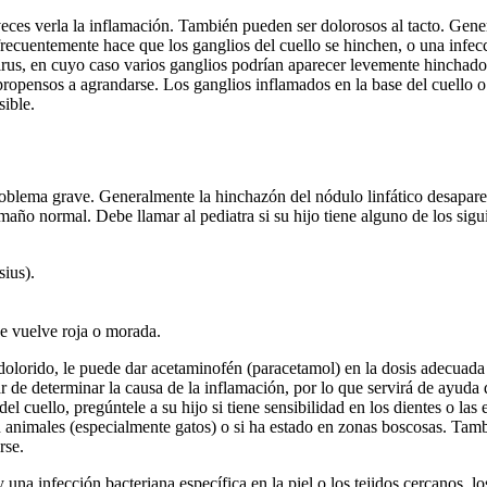
veces verla la inflamación. También pueden ser dolorosos al tacto. Gene
recuentemente hace que los ganglios del cuello se hinchen, o una infec
rus, en cuyo caso varios ganglios podrían aparecer levemente hinchados
 propensos a agrandarse. Los ganglios inflamados en la base del cuello o
ible.
problema grave. Generalmente la hinchazón del nódulo linfático desapa
año normal. Debe llamar al pediatra si su hijo tiene alguno de los sigu
ius).
se vuelve roja o morada.
 adolorido, le puede dar acetaminofén (paracetamol) en la dosis adecuada
 de determinar la causa de la inflamación, por lo que servirá de ayuda 
l cuello, pregúntele a su hijo si tiene sensibilidad en los dientes o las 
 animales (especialmente gatos) o si ha estado en zonas boscosas. Tambi
rse.
na infección bacteriana específica en la piel o los tejidos cercanos, los