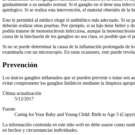
gradualmente a su tamaño normal. Si el ganglio en sí tiene una infecció
quirúrgico. Si se realiza esta intervención, el material obtenido de la h
Esto le permitirá al médico elegir el antibiótico más adecuado. Si su 
deberán realizar otras pruebas. Por ejemplo, si su hijo tiene fiebre y d
podría tratarse de mononucleosis infecciosa, aunque la mononucleosis
causa de la hinchazón de los ganglios no sea clara, es posible que el 
Si no se puede determinar la causa de la inflamación prolongada de los
examinarla con un microscopio. En raras ocasiones, esto puede revelar
Prevención
Los únicos ganglios inflamados que se pueden prevenir o tratar son aq
evitar comprometer los ganglios linfáticos mediante la limpieza apropi
Última actualización
5/12/2017
Fuente
Caring for Your Baby and Young Child: Birth to Age 5 (Copyr
La información contenida en este sitio web no debe usarse como susti
en hechos y circunstancias individuales.