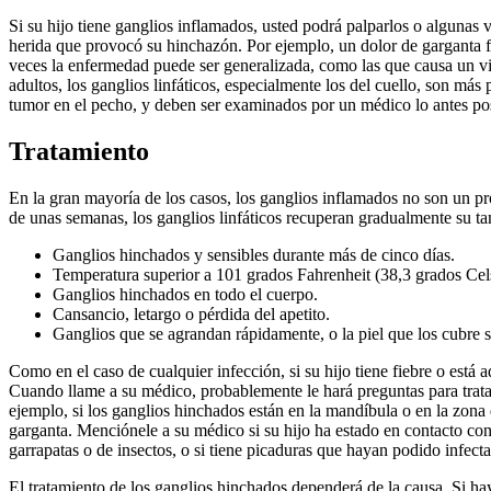
Si su hijo tiene ganglios inflamados, usted podrá palparlos o algunas 
herida que provocó su hinchazón. Por ejemplo, un dolor de garganta f
veces la enfermedad puede ser generalizada, como las que causa un vi
adultos, los ganglios linfáticos, especialmente los del cuello, son más
tumor en el pecho, y deben ser examinados por un médico lo antes pos
Tratamiento
En la gran mayoría de los casos, los ganglios inflamados no son un 
de unas semanas, los ganglios linfáticos recuperan gradualmente su tam
Ganglios hinchados y sensibles durante más de cinco días.
Temperatura superior a 101 grados Fahrenheit (38,3 grados Cels
Ganglios hinchados en todo el cuerpo.
Cansancio, letargo o pérdida del apetito.
Ganglios que se agrandan rápidamente, o la piel que los cubre 
Como en el caso de cualquier infección, si su hijo tiene fiebre o está
Cuando llame a su médico, probablemente le hará preguntas para tratar
ejemplo, si los ganglios hinchados están en la mandíbula o en la zona de
garganta. Menciónele a su médico si su hijo ha estado en contacto con
garrapatas o de insectos, o si tiene picaduras que hayan podido infecta
El tratamiento de los ganglios hinchados dependerá de la causa. Si hay u