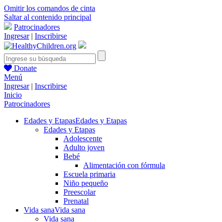
Omitir los comandos de cinta
Saltar al contenido principal
Patrocinadores
Ingresar
|
Inscribirse
Donate
Menú
Ingresar
|
Inscribirse
Inicio
Patrocinadores
Edades y Etapas
Edades y Etapas
Edades y Etapas
Adolescente
Adulto joven
Bebé
Alimentación con fórmula
Escuela primaria
Niño pequeño
Preescolar
Prenatal
Vida sana
Vida sana
Vida sana