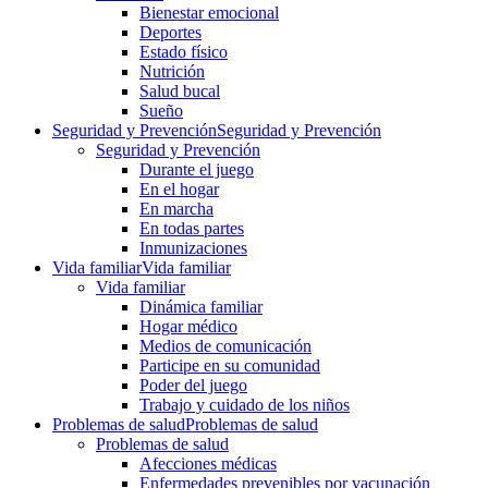
Bienestar emocional
Deportes
Estado físico
Nutrición
Salud bucal
Sueño
Seguridad y Prevención
Seguridad y Prevención
Seguridad y Prevención
Durante el juego
En el hogar
En marcha
En todas partes
Inmunizaciones
Vida familiar
Vida familiar
Vida familiar
Dinámica familiar
Hogar médico
Medios de comunicación
Participe en su comunidad
Poder del juego
Trabajo y cuidado de los niños
Problemas de salud
Problemas de salud
Problemas de salud
Afecciones médicas
Enfermedades prevenibles por vacunación