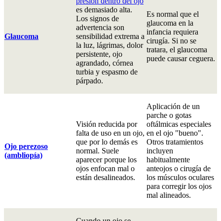
presión dentro del ojo
es demasiado alta.
Es normal que el
Los signos de
glaucoma en la
advertencia son
infancia requiera
Glaucoma
sensibilidad extrema a
cirugía. Si no se
la luz, lágrimas, dolor
tratara, el glaucoma
persistente, ojo
puede causar ceguera.
agrandado, córnea
turbia y espasmo de
párpado.
Aplicación de un
parche o gotas
Visión reducida por
oftálmicas especiales
falta de uso en un ojo,
en el ojo "bueno".
que por lo demás es
Otros tratamientos
Ojo perezoso
normal. Suele
incluyen
(ambliopía)
aparecer porque los
habitualmente
ojos enfocan mal o
anteojos o cirugía de
están desalineados.
los músculos oculares
para corregir los ojos
mal alineados.
Cuando un ojo se