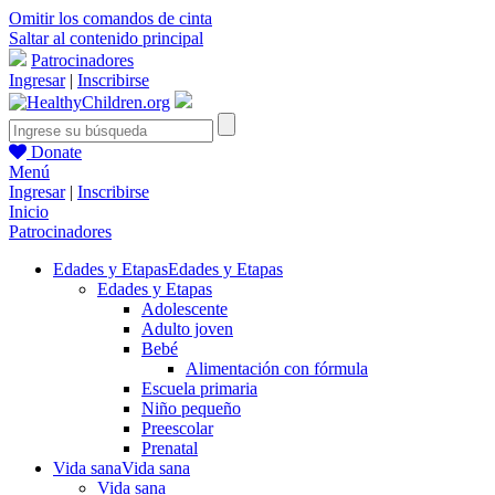
Omitir los comandos de cinta
Saltar al contenido principal
Patrocinadores
Ingresar
|
Inscribirse
Donate
Menú
Ingresar
|
Inscribirse
Inicio
Patrocinadores
Edades y Etapas
Edades y Etapas
Edades y Etapas
Adolescente
Adulto joven
Bebé
Alimentación con fórmula
Escuela primaria
Niño pequeño
Preescolar
Prenatal
Vida sana
Vida sana
Vida sana