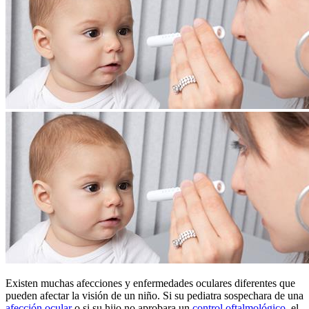
Existen muchas afecciones y enfermedades oculares diferentes que
pueden afectar la visión de un niño. Si su pediatra sospechara de una
afección ocular
o si su hijo no aprobara un
control oftalmológico
, el