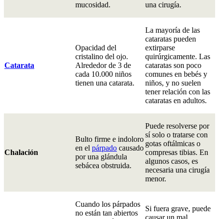
mucosidad.
una cirugía.
La mayoría de las
cataratas pueden
Opacidad del
extirparse
cristalino del ojo.
quirúrgicamente. Las
Catarata
Alrededor de 3 de
cataratas son poco
cada 10.000 niños
comunes en bebés y
tienen una catarata.
niños, y no suelen
tener relación con las
cataratas en adultos.
Puede resolverse por
sí solo o tratarse con
Bulto firme e indoloro
gotas oftálmicas o
en el
párpado
causado
Chalación
compresas tibias. En
por una glándula
algunos casos, es
sebácea obstruida.
necesaria una cirugía
menor.
Cuando los párpados
Si fuera grave, puede
no están tan abiertos
causar un mal