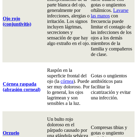
parte blanca del ojo,
gotas o ungüentos
generalmente por
oftálmicos.
Lavarse
infecciones, alergias o
las manos
con
Ojo rojo
irritación. Los signos
frecuencia puede
(conjuntivitis)
incluyen lágrimas,
limitar el contagio de
secreciones y
las infecciones de los
sensación de que hay
ojos a los demás
algo extraño en el ojo.
miembros de la
familia y compañeros
de clase.
Raspón en la
superficie frontal del
Gotas o ungüentos
ojo (la
córnea
). Puede
antibióticos para
Córnea raspada
ser muy doloroso. Por
facilitar la
(abrasión corneal)
lo general, los ojos
cicatrización y evitar
lagrimean y son
una infección.
sensibles a la luz.
Un bulto rojo
doloroso en el
Compresas tibias y
párpado causado por
Orzuelo
gotas o ungüento
una glándula sebácea