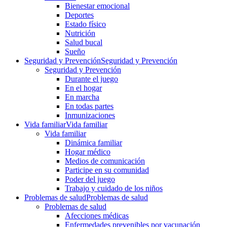
Bienestar emocional
Deportes
Estado físico
Nutrición
Salud bucal
Sueño
Seguridad y Prevención
Seguridad y Prevención
Seguridad y Prevención
Durante el juego
En el hogar
En marcha
En todas partes
Inmunizaciones
Vida familiar
Vida familiar
Vida familiar
Dinámica familiar
Hogar médico
Medios de comunicación
Participe en su comunidad
Poder del juego
Trabajo y cuidado de los niños
Problemas de salud
Problemas de salud
Problemas de salud
Afecciones médicas
Enfermedades prevenibles por vacunación