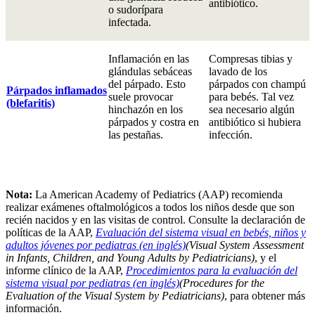
antibiótico.
o sudorípara
infectada.
Inflamación en las
Compresas tibias y
glándulas sebáceas
lavado de los
del párpado. Esto
párpados con champú
Párpados inflamados
suele provocar
para bebés. Tal vez
(blefaritis)
hinchazón en los
sea necesario algún
párpados y costra en
antibiótico si hubiera
las pestañas.
infección.
Nota:
La American Academy of Pediatrics (AAP) recomienda
realizar exámenes oftalmológicos a todos los niños desde que son
recién nacidos y en las visitas de control. Consulte la declaración de
políticas de la AAP,
Evaluación del sistema visual en bebés, niños y
adultos jóvenes por pediatras (en inglés)
(Visual System Assessment
in Infants, Children, and Young Adults by Pediatricians)
, y el
informe clínico de la AAP,
Procedimientos para la evaluación del
sistema visual por pediatras (en inglés)
(Procedures for the
Evaluation of the Visual System by Pediatricians)
, para obtener más
información.