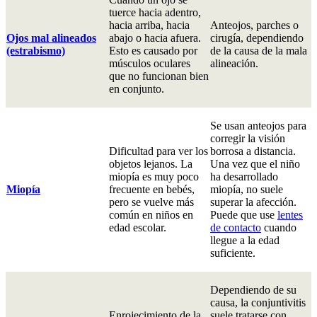
tuerce hacia adentro,
hacia arriba, hacia
Anteojos, parches o
Ojos mal alineados
abajo o hacia afuera.
cirugía, dependiendo
(estrabismo)
Esto es causado por
de la causa de la mala
músculos oculares
alineación.
que no funcionan bien
en conjunto.
Se usan anteojos para
corregir la visión
Dificultad para ver los
borrosa a distancia.
objetos lejanos. La
Una vez que el niño
miopía es muy poco
ha desarrollado
Miopía
frecuente en bebés,
miopía, no suele
pero se vuelve más
superar la afección.
común en niños en
Puede que use
lentes
edad escolar.
de contacto
cuando
llegue a la edad
suficiente.
Dependiendo de su
causa, la conjuntivitis
Enrojecimiento de la
suele tratarse con