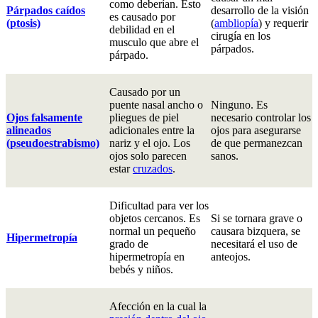
como deberían. Esto
Párpados caídos
desarrollo de la visión
es causado por
(ptosis)
(
ambliopía
) y requerir
debilidad en el
cirugía en los
musculo que abre el
párpados.
párpado.
Causado por un
puente nasal ancho o
Ninguno. Es
Ojos falsamente
pliegues de piel
necesario controlar los
alineados
adicionales entre la
ojos para asegurarse
(pseudoestrabismo)
nariz y el ojo. Los
de que permanezcan
ojos solo parecen
sanos.
estar
cruzados
.
Dificultad para ver los
objetos cercanos. Es
Si se tornara grave o
normal un pequeño
causara bizquera, se
Hipermetropía
grado de
necesitará el uso de
hipermetropía en
anteojos.
bebés y niños.
Afección en la cual la