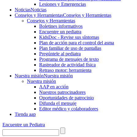
Lesiones y Emergencias
Noticias
Noticias
Consejos y Herramientas
Consejos y Herramientas
Consejos y Herramientas
Boletines informativos
Encuentre un pediatra
KidsDoc - Revise sus síntomas
Plan de acción para el control del asma
Plan familiar de uso de pantallas
Pregúntele al pediatra
Programa de mensajes de texto
Rastre​​ador de activida​d física
Retraso motor: herramienta
Nuestra misión
Nuestra misión
Nuestra misión
AAP en acción
Nuestros patrocinadores
Oportunidades de patrocinio
Difunda el mensaje
Editor médico y colaboradores
Tienda aap
Encuentre un Pediatra