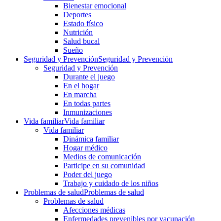
Bienestar emocional
Deportes
Estado físico
Nutrición
Salud bucal
Sueño
Seguridad y Prevención
Seguridad y Prevención
Seguridad y Prevención
Durante el juego
En el hogar
En marcha
En todas partes
Inmunizaciones
Vida familiar
Vida familiar
Vida familiar
Dinámica familiar
Hogar médico
Medios de comunicación
Participe en su comunidad
Poder del juego
Trabajo y cuidado de los niños
Problemas de salud
Problemas de salud
Problemas de salud
Afecciones médicas
Enfermedades prevenibles por vacunación