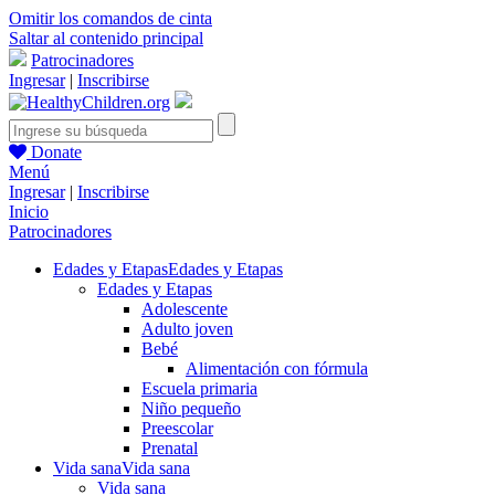
Omitir los comandos de cinta
Saltar al contenido principal
Patrocinadores
Ingresar
|
Inscribirse
Donate
Menú
Ingresar
|
Inscribirse
Inicio
Patrocinadores
Edades y Etapas
Edades y Etapas
Edades y Etapas
Adolescente
Adulto joven
Bebé
Alimentación con fórmula
Escuela primaria
Niño pequeño
Preescolar
Prenatal
Vida sana
Vida sana
Vida sana