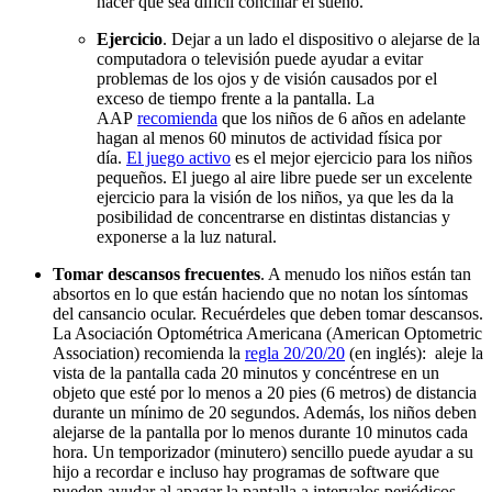
hacer que sea difícil conciliar el sueño.
Ejercicio
. Dejar a un lado el dispositivo o alejarse de la
computadora o televisión puede ayudar a evitar
problemas de los ojos y de visión causados por el
exceso de tiempo frente a la pantalla. La
AAP
recomienda
que los niños de 6 años en adelante
hagan al menos 60 minutos de actividad física por
día.
El juego activo
es el mejor ejercicio para los niños
pequeños. El juego al aire libre puede ser un excelente
ejercicio para la visión de los niños, ya que les da la
posibilidad de concentrarse en distintas distancias y
exponerse a la luz natural.
Tomar descansos frecuentes
. A menudo los niños están tan
absortos en lo que están haciendo que no notan los síntomas
del cansancio ocular. Recuérdeles que deben tomar descansos.
La Asociación Optométrica Americana (American Optometric
Association) recomienda la
regla 20/20/20
(en inglés): aleje la
vista de la pantalla cada 20 minutos y concéntrese en un
objeto que esté por lo menos a 20 pies (6 metros) de distancia
durante un mínimo de 20 segundos. Además, los niños deben
alejarse de la pantalla por lo menos durante 10 minutos cada
hora. Un temporizador (minutero) sencillo puede ayudar a su
hijo a recordar e incluso hay programas de software que
pueden ayudar al apagar la pantalla a intervalos periódicos.