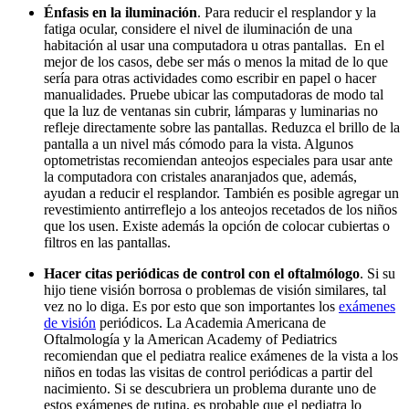
Énfasis en la iluminación
. Para reducir el resplandor y la
fatiga ocular, considere el nivel de iluminación de una
habitación al usar una computadora u otras pantallas. En el
mejor de los casos, debe ser más o menos la mitad de lo que
sería para otras actividades como escribir en papel o hacer
manualidades. Pruebe ubicar las computadoras de modo tal
que la luz de ventanas sin cubrir, lámparas y luminarias no
refleje directamente sobre las pantallas. Reduzca el brillo de la
pantalla a un nivel más cómodo para la vista. Algunos
optometristas recomiendan anteojos especiales para usar ante
la computadora con cristales anaranjados que, además,
ayudan a reducir el resplandor. También es posible agregar un
revestimiento antirreflejo a los anteojos recetados de los niños
que los usen. Existe además la opción de colocar cubiertas o
filtros en las pantallas.
Ha
cer citas periódicas de control con el oftalmólogo
. Si su
hijo tiene visión borrosa o problemas de visión similares, tal
vez no lo diga. Es por esto que son importantes los
exámenes
de visión
periódicos. La Academia Americana de
Oftalmología y la American Academy of Pediatrics
recomiendan que el pediatra realice exámenes de la vista a los
niños en todas las visitas de control periódicas a partir del
nacimiento. Si se descubriera un problema durante uno de
estos exámenes de rutina, es probable que el pediatra lo