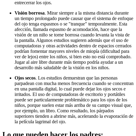
entrecerrar los ojos.
Visión borrosa
. Mirar siempre a la misma distancia durante
un tiempo prolongado puede causar que el sistema de enfoque
del ojo tenga espasmos o se "tranque" temporalmente. Esta
afección, llamada espasmo de acomodación, hace que la
visión de un niño se torne borrosa cuando levanta la vista de
la pantalla. Algunos estudios sugieren además que el uso de
computadoras y otras actividades dentro de espacios cerrados
podrían fomentar mayores niveles de miopía (dificultad para
ver de lejos) entre los niños, si bien esto no está comprobado.
Jugar al aire libre durante más tiempo podría ayudar a un
desarrollo más saludable de la visión en los niños.
Ojos secos
. Los estudios demuestran que las personas
parpadean con mucha menos frecuencia cuando se concentran
en una pantalla digital, lo cual puede dejar los ojos secos e
irritados. El uso de computadoras de escritorio y portátiles
puede ser particularmente problemático para los ojos de los
niños, porque suelen estar más arriba de su campo visual que,
por ejemplo, un libro. Como resultado, los párpados
superiores tienden a abrirse más, acelerando la evaporación de
la película lagrimal del ojo.
Lo que pueden hacer los padres: