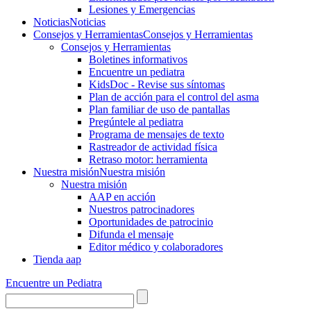
Lesiones y Emergencias
Noticias
Noticias
Consejos y Herramientas
Consejos y Herramientas
Consejos y Herramientas
Boletines informativos
Encuentre un pediatra
KidsDoc - Revise sus síntomas
Plan de acción para el control del asma
Plan familiar de uso de pantallas
Pregúntele al pediatra
Programa de mensajes de texto
Rastre​​ador de activida​d física
Retraso motor: herramienta
Nuestra misión
Nuestra misión
Nuestra misión
AAP en acción
Nuestros patrocinadores
Oportunidades de patrocinio
Difunda el mensaje
Editor médico y colaboradores
Tienda aap
Encuentre un Pediatra