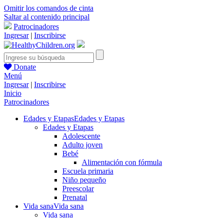
Omitir los comandos de cinta
Saltar al contenido principal
Patrocinadores
Ingresar
|
Inscribirse
Donate
Menú
Ingresar
|
Inscribirse
Inicio
Patrocinadores
Edades y Etapas
Edades y Etapas
Edades y Etapas
Adolescente
Adulto joven
Bebé
Alimentación con fórmula
Escuela primaria
Niño pequeño
Preescolar
Prenatal
Vida sana
Vida sana
Vida sana