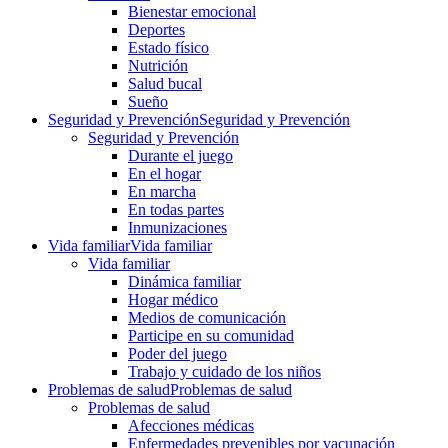
Bienestar emocional
Deportes
Estado físico
Nutrición
Salud bucal
Sueño
Seguridad y Prevención
Seguridad y Prevención
Seguridad y Prevención
Durante el juego
En el hogar
En marcha
En todas partes
Inmunizaciones
Vida familiar
Vida familiar
Vida familiar
Dinámica familiar
Hogar médico
Medios de comunicación
Participe en su comunidad
Poder del juego
Trabajo y cuidado de los niños
Problemas de salud
Problemas de salud
Problemas de salud
Afecciones médicas
Enfermedades prevenibles por vacunación