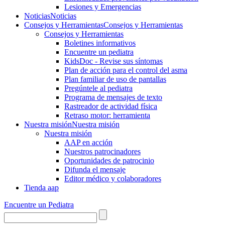
Lesiones y Emergencias
Noticias
Noticias
Consejos y Herramientas
Consejos y Herramientas
Consejos y Herramientas
Boletines informativos
Encuentre un pediatra
KidsDoc - Revise sus síntomas
Plan de acción para el control del asma
Plan familiar de uso de pantallas
Pregúntele al pediatra
Programa de mensajes de texto
Rastre​​ador de activida​d física
Retraso motor: herramienta
Nuestra misión
Nuestra misión
Nuestra misión
AAP en acción
Nuestros patrocinadores
Oportunidades de patrocinio
Difunda el mensaje
Editor médico y colaboradores
Tienda aap
Encuentre un Pediatra