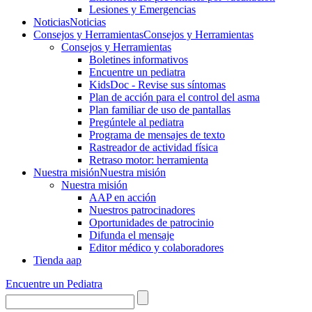
Lesiones y Emergencias
Noticias
Noticias
Consejos y Herramientas
Consejos y Herramientas
Consejos y Herramientas
Boletines informativos
Encuentre un pediatra
KidsDoc - Revise sus síntomas
Plan de acción para el control del asma
Plan familiar de uso de pantallas
Pregúntele al pediatra
Programa de mensajes de texto
Rastre​​ador de activida​d física
Retraso motor: herramienta
Nuestra misión
Nuestra misión
Nuestra misión
AAP en acción
Nuestros patrocinadores
Oportunidades de patrocinio
Difunda el mensaje
Editor médico y colaboradores
Tienda aap
Encuentre un Pediatra