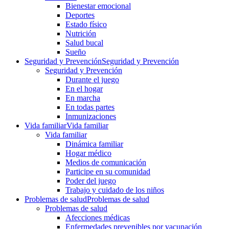
Bienestar emocional
Deportes
Estado físico
Nutrición
Salud bucal
Sueño
Seguridad y Prevención
Seguridad y Prevención
Seguridad y Prevención
Durante el juego
En el hogar
En marcha
En todas partes
Inmunizaciones
Vida familiar
Vida familiar
Vida familiar
Dinámica familiar
Hogar médico
Medios de comunicación
Participe en su comunidad
Poder del juego
Trabajo y cuidado de los niños
Problemas de salud
Problemas de salud
Problemas de salud
Afecciones médicas
Enfermedades prevenibles por vacunación