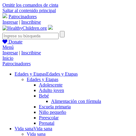
Omitir los comandos de cinta
Saltar al contenido principal
Patrocinadores
Ingresar
|
Inscribirse
Donate
Menú
Ingresar
|
Inscribirse
Inicio
Patrocinadores
Edades y Etapas
Edades y Etapas
Edades y Etapas
Adolescente
Adulto joven
Bebé
Alimentación con fórmula
Escuela primaria
Niño pequeño
Preescolar
Prenatal
Vida sana
Vida sana
Vida sana