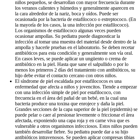
niños pequeños, se desarrollan con mayor frecuencia durante
los veranos calientes y húmedos y generalmente aparecen en
la cara alrededor de la nariz, boca y oídos. Puede ser
ocasionada por la bacteria de estafilococo o estreptococo. (En
la mayoría de los casos, la una infección por estafilococo).
Los organismos de estafilococo algunas veces pueden
ocasionar ampollas. Su pediatra puede diagnosticar la
infección al tomar una muestra del material desde dentro de la
ampolla y hacerle pruebas en el laboratorio. Se deben recetar
antibióticos para esta condición y generalmente son vía oral.
En casos leves, se puede aplicar un ungüento o crema de
antibiótico en la piel. Hasta que sane el salpullido o por lo
menos los primeros 2 días del tratamiento con antibióticos, su
hijo debe evitar el contacto cercano con otros niños.
El síndrome de piel escaldada por estafilococos es una
enfermedad que afecta a niños y jovencitos. Tiende a empezar
con una infección simple de piel por estafilococo, con
frecuencia en el área del pañal de un bebé, en la cual una
bacteria produce una toxina que enrojece y daña la piel.
Grandes secciones de la capa superior de la piel (epidermis) se
puede pelar o caer al presionar levemente o friccionar el área
afectada, exponiendo una capa roja y en carne viva que es
vulnerable a otros organismos infecciosos. Estos niños pueden
también desarrollar fiebre. Su pediatra puede dar a su hijo
antibióticos intravenosos. Se pueden aplicar compresas tibias