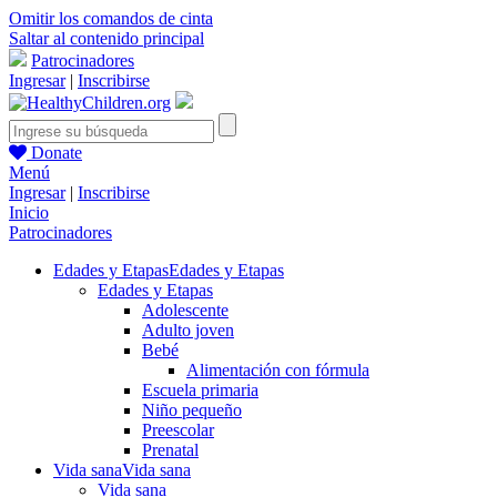
Omitir los comandos de cinta
Saltar al contenido principal
Patrocinadores
Ingresar
|
Inscribirse
Donate
Menú
Ingresar
|
Inscribirse
Inicio
Patrocinadores
Edades y Etapas
Edades y Etapas
Edades y Etapas
Adolescente
Adulto joven
Bebé
Alimentación con fórmula
Escuela primaria
Niño pequeño
Preescolar
Prenatal
Vida sana
Vida sana
Vida sana