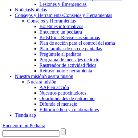
Lesiones y Emergencias
Noticias
Noticias
Consejos y Herramientas
Consejos y Herramientas
Consejos y Herramientas
Boletines informativos
Encuentre un pediatra
KidsDoc - Revise sus síntomas
Plan de acción para el control del asma
Plan familiar de uso de pantallas
Pregúntele al pediatra
Programa de mensajes de texto
Rastre​​ador de activida​d física
Retraso motor: herramienta
Nuestra misión
Nuestra misión
Nuestra misión
AAP en acción
Nuestros patrocinadores
Oportunidades de patrocinio
Difunda el mensaje
Editor médico y colaboradores
Tienda aap
Encuentre un Pediatra