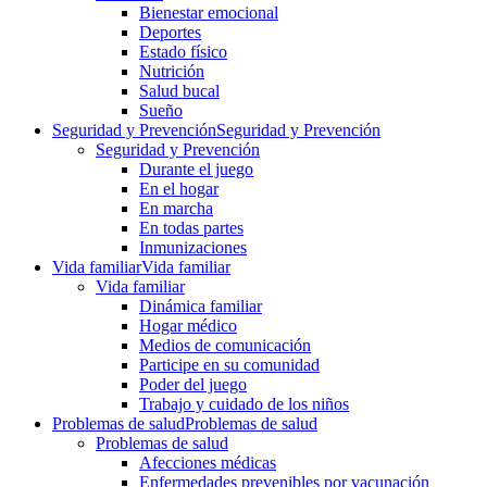
Bienestar emocional
Deportes
Estado físico
Nutrición
Salud bucal
Sueño
Seguridad y Prevención
Seguridad y Prevención
Seguridad y Prevención
Durante el juego
En el hogar
En marcha
En todas partes
Inmunizaciones
Vida familiar
Vida familiar
Vida familiar
Dinámica familiar
Hogar médico
Medios de comunicación
Participe en su comunidad
Poder del juego
Trabajo y cuidado de los niños
Problemas de salud
Problemas de salud
Problemas de salud
Afecciones médicas
Enfermedades prevenibles por vacunación