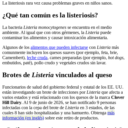
La listeriosis rara vez causa problemas graves en niños sanos.
¿Qué tan común es la listeriosis?
La bacteria
Listeria monocytogenes
se encuentra en el medio
ambiente. Al igual que con otros gérmenes, la
Listeria
puede
contaminar los alimentos y causar intoxicación alimentaria.
Algunos de los
alimentos que pueden infectarse
con
Listeria
más
comunmente incluyen los quesos suaves (por ejemplo, feta, brie,
Camembert),
leche cruda
, carnes preparadas (por ejemplo,
hot dogs
,
embutidos, paté), pollo crudo y vegetales crudos sin lavar.
Brotes de
Listeria
vinculados al queso
Funcionarios de salud del gobierno federal y estatal de los EE. UU.
están investigando un brote de infecciones por
Listeria
que afecta a
varios estados y está relacionado con los quesos de la marca
Clover
Hill Dairy
. Al 9 de junio de 2026, se han notificado 9 personas
infectadas con la cepa del brote de
Listeria
en 3 estados, de las
cuales 8 han sido hospitalizadas y una hamuerto. Obtenga
más
información (en inglés)
sobre este retiro de productos.