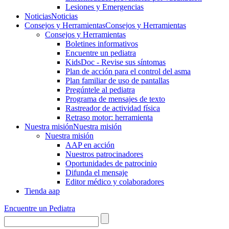
Lesiones y Emergencias
Noticias
Noticias
Consejos y Herramientas
Consejos y Herramientas
Consejos y Herramientas
Boletines informativos
Encuentre un pediatra
KidsDoc - Revise sus síntomas
Plan de acción para el control del asma
Plan familiar de uso de pantallas
Pregúntele al pediatra
Programa de mensajes de texto
Rastre​​ador de activida​d física
Retraso motor: herramienta
Nuestra misión
Nuestra misión
Nuestra misión
AAP en acción
Nuestros patrocinadores
Oportunidades de patrocinio
Difunda el mensaje
Editor médico y colaboradores
Tienda aap
Encuentre un Pediatra