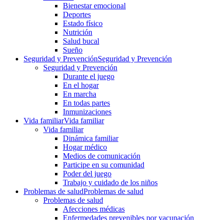
Bienestar emocional
Deportes
Estado físico
Nutrición
Salud bucal
Sueño
Seguridad y Prevención
Seguridad y Prevención
Seguridad y Prevención
Durante el juego
En el hogar
En marcha
En todas partes
Inmunizaciones
Vida familiar
Vida familiar
Vida familiar
Dinámica familiar
Hogar médico
Medios de comunicación
Participe en su comunidad
Poder del juego
Trabajo y cuidado de los niños
Problemas de salud
Problemas de salud
Problemas de salud
Afecciones médicas
Enfermedades prevenibles por vacunación