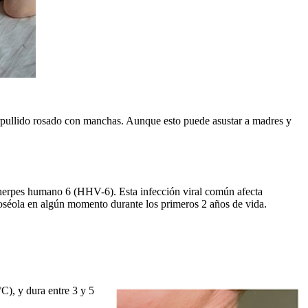
arpullido rosado con manchas. Aunque esto puede asustar a madres y
l herpes humano 6 (HHV-6). Esta infección viral común afecta
oséola en algún momento durante los primeros 2 años de vida.
°C), y dura entre 3 y 5