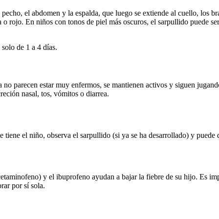
pecho, el abdomen y la espalda, que luego se extiende al cuello, los br
a o rojo. En niños con tonos de piel más oscuros, el sarpullido puede ser
solo de 1 a 4 días.
éola no parecen estar muy enfermos, se mantienen activos y siguen juga
eción nasal, tos, vómitos o diarrea.
tiene el niño, observa el sarpullido (si ya se ha desarrollado) y puede 
acetaminofeno) y el ibuprofeno ayudan a bajar la fiebre de su hijo. Es i
ar por sí sola.