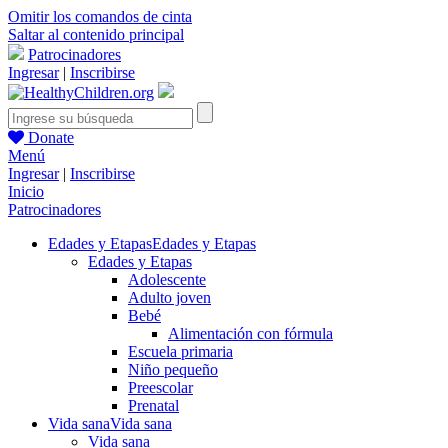
Omitir los comandos de cinta
Saltar al contenido principal
Patrocinadores
Ingresar
|
Inscribirse
Donate
Menú
Ingresar
|
Inscribirse
Inicio
Patrocinadores
Edades y Etapas
Edades y Etapas
Edades y Etapas
Adolescente
Adulto joven
Bebé
Alimentación con fórmula
Escuela primaria
Niño pequeño
Preescolar
Prenatal
Vida sana
Vida sana
Vida sana