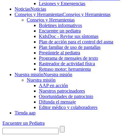
Lesiones y Emergencias
Noticias
Noticias
Consejos y Herramientas
Consejos y Herramientas
Consejos y Herramientas
Boletines informativos
Encuentre un pediatra
KidsDoc - Revise sus síntomas
Plan de acción para el control del asma
Plan familiar de uso de pantallas
Pregúntele al pediatra
Programa de mensajes de texto
Rastre​​ador de activida​d física
Retraso motor: herramienta
Nuestra misión
Nuestra misión
Nuestra misión
AAP en acción
Nuestros patrocinadores
Oportunidades de patrocinio
Difunda el mensaje
Editor médico y colaboradores
Tienda aap
Encuentre un Pediatra