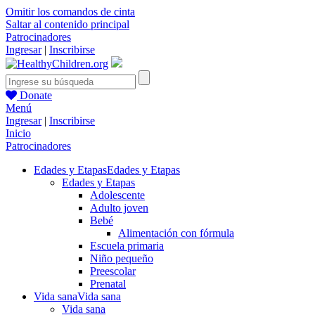
Omitir los comandos de cinta
Saltar al contenido principal
Patrocinadores
Ingresar
|
Inscribirse
Donate
Menú
Ingresar
|
Inscribirse
Inicio
Patrocinadores
Edades y Etapas
Edades y Etapas
Edades y Etapas
Adolescente
Adulto joven
Bebé
Alimentación con fórmula
Escuela primaria
Niño pequeño
Preescolar
Prenatal
Vida sana
Vida sana
Vida sana