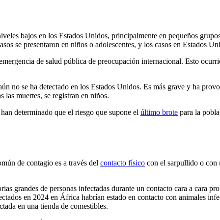
niveles bajos en los Estados Unidos, principalmente en pequeños grupos
asos se presentaron en niños o adolescentes, y los casos en Estados U
mergencia de salud pública de preocupación internacional. Esto ocurrió
o aún no se ha detectado en los Estados Unidos. Es más grave y ha pro
 las muertes, se registran en niños.
han determinado que el riesgo que supone el
último brote
para la pobla
omún de contagio es a través del
contacto físico
con el sarpullido o con 
orias grandes de personas infectadas durante un contacto cara a cara pr
ectados en 2024 en África habrían estado en contacto con animales inf
ctada en una tienda de comestibles.