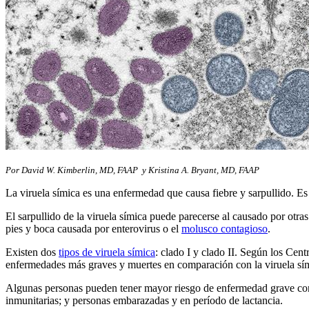
Por David W. Kimberlin, MD, FAAP y Kristina A. Bryant, MD, FAAP
La viruela símica es una enfermedad que causa fiebre y sarpullido. Es 
El sarpullido de la viruela símica puede parecerse al causado por otr
pies y boca causada por enterovirus o el
molusco contagioso
.
Existen dos
tipos de viruela símica
: clado I y clado II. Según los Cen
enfermedades más graves y muertes en comparación con la viruela sím
Algunas personas pueden tener mayor riesgo de enfermedad grave con l
inmunitarias; y personas embarazadas y en período de lactancia.