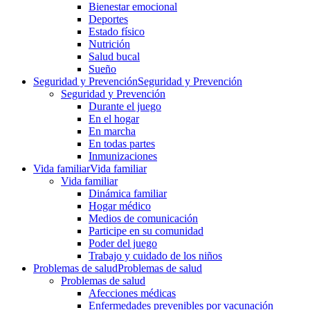
Bienestar emocional
Deportes
Estado físico
Nutrición
Salud bucal
Sueño
Seguridad y Prevención
Seguridad y Prevención
Seguridad y Prevención
Durante el juego
En el hogar
En marcha
En todas partes
Inmunizaciones
Vida familiar
Vida familiar
Vida familiar
Dinámica familiar
Hogar médico
Medios de comunicación
Participe en su comunidad
Poder del juego
Trabajo y cuidado de los niños
Problemas de salud
Problemas de salud
Problemas de salud
Afecciones médicas
Enfermedades prevenibles por vacunación