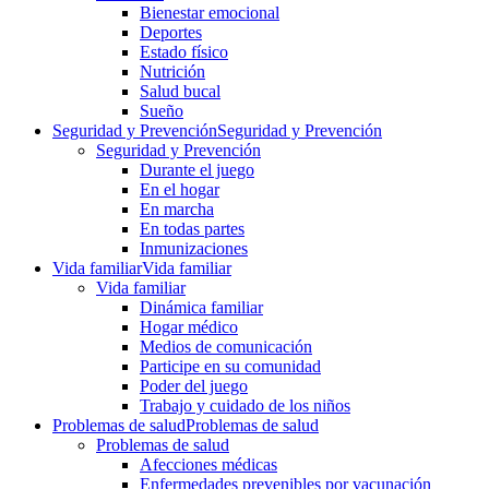
Bienestar emocional
Deportes
Estado físico
Nutrición
Salud bucal
Sueño
Seguridad y Prevención
Seguridad y Prevención
Seguridad y Prevención
Durante el juego
En el hogar
En marcha
En todas partes
Inmunizaciones
Vida familiar
Vida familiar
Vida familiar
Dinámica familiar
Hogar médico
Medios de comunicación
Participe en su comunidad
Poder del juego
Trabajo y cuidado de los niños
Problemas de salud
Problemas de salud
Problemas de salud
Afecciones médicas
Enfermedades prevenibles por vacunación