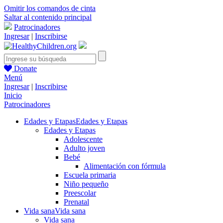
Omitir los comandos de cinta
Saltar al contenido principal
Patrocinadores
Ingresar
|
Inscribirse
Donate
Menú
Ingresar
|
Inscribirse
Inicio
Patrocinadores
Edades y Etapas
Edades y Etapas
Edades y Etapas
Adolescente
Adulto joven
Bebé
Alimentación con fórmula
Escuela primaria
Niño pequeño
Preescolar
Prenatal
Vida sana
Vida sana
Vida sana