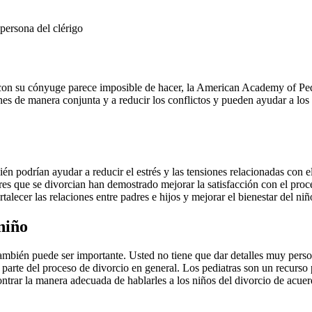
persona del clérigo
e con su cónyuge parece imposible de hacer, la American Academy of Ped
es de manera conjunta y a reducir los conflictos y pueden ayudar a los 
n podrían ayudar a reducir el estrés y las tensiones relacionadas con e
s que se divorcian han demostrado mejorar la satisfacción con el proce
talecer las relaciones entre padres e hijos y mejorar el bienestar del niñ
niño
también puede ser importante. Usted no tiene que dar detalles muy person
o parte del proceso de divorcio en general. Los pediatras son un recurso
rar la manera adecuada de hablarles a los niños del divorcio de acuer