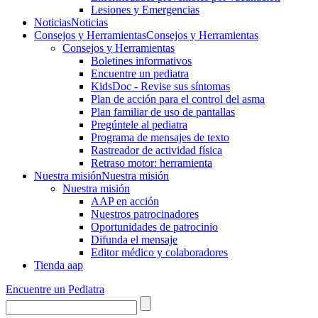
Lesiones y Emergencias
Noticias
Noticias
Consejos y Herramientas
Consejos y Herramientas
Consejos y Herramientas
Boletines informativos
Encuentre un pediatra
KidsDoc - Revise sus síntomas
Plan de acción para el control del asma
Plan familiar de uso de pantallas
Pregúntele al pediatra
Programa de mensajes de texto
Rastre​​ador de activida​d física
Retraso motor: herramienta
Nuestra misión
Nuestra misión
Nuestra misión
AAP en acción
Nuestros patrocinadores
Oportunidades de patrocinio
Difunda el mensaje
Editor médico y colaboradores
Tienda aap
Encuentre un Pediatra