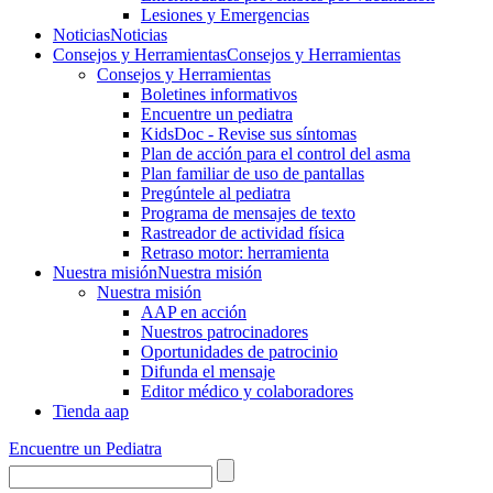
Lesiones y Emergencias
Noticias
Noticias
Consejos y Herramientas
Consejos y Herramientas
Consejos y Herramientas
Boletines informativos
Encuentre un pediatra
KidsDoc - Revise sus síntomas
Plan de acción para el control del asma
Plan familiar de uso de pantallas
Pregúntele al pediatra
Programa de mensajes de texto
Rastre​​ador de activida​d física
Retraso motor: herramienta
Nuestra misión
Nuestra misión
Nuestra misión
AAP en acción
Nuestros patrocinadores
Oportunidades de patrocinio
Difunda el mensaje
Editor médico y colaboradores
Tienda aap
Encuentre un Pediatra