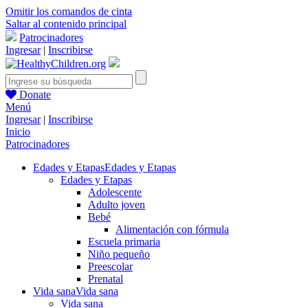
Omitir los comandos de cinta
Saltar al contenido principal
Patrocinadores
Ingresar
|
Inscribirse
Donate
Menú
Ingresar
|
Inscribirse
Inicio
Patrocinadores
Edades y Etapas
Edades y Etapas
Edades y Etapas
Adolescente
Adulto joven
Bebé
Alimentación con fórmula
Escuela primaria
Niño pequeño
Preescolar
Prenatal
Vida sana
Vida sana
Vida sana