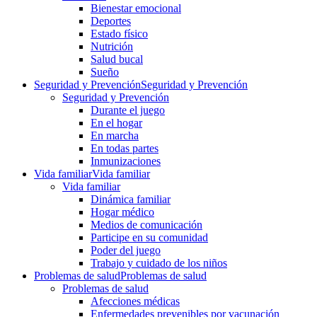
Bienestar emocional
Deportes
Estado físico
Nutrición
Salud bucal
Sueño
Seguridad y Prevención
Seguridad y Prevención
Seguridad y Prevención
Durante el juego
En el hogar
En marcha
En todas partes
Inmunizaciones
Vida familiar
Vida familiar
Vida familiar
Dinámica familiar
Hogar médico
Medios de comunicación
Participe en su comunidad
Poder del juego
Trabajo y cuidado de los niños
Problemas de salud
Problemas de salud
Problemas de salud
Afecciones médicas
Enfermedades prevenibles por vacunación