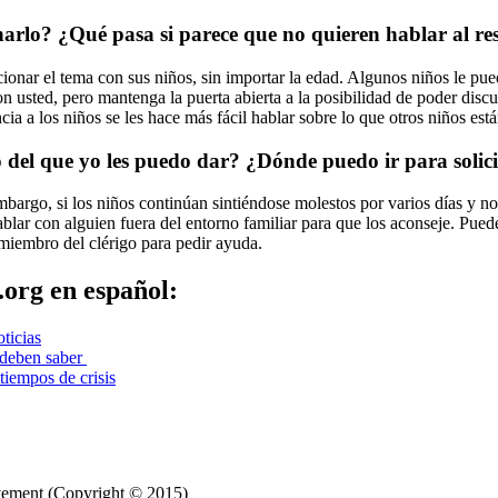
lo? ¿Qué pasa si parece que no quieren hablar al re
ionar el tema con sus niños, sin importar la edad. Algunos niños le pue
on usted, pero mantenga la puerta abierta a la posibilidad de poder disc
ia a los niños se les hace más fácil hablar sobre lo que otros niños est
del que yo les puedo dar? ¿Dónde puedo ir para solic
mbargo, si los niños continúan sintiéndose molestos por varios días y
blar con alguien fuera del entorno familiar para que los aconseje. Pued
 miembro del clérigo para pedir ayuda.
org en español:
ticias
s deben saber
tiempos de crisis
avement (Copyright © 2015)