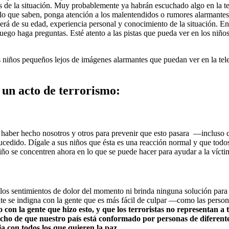
 de la situación. Muy probablemente ya habrán escuchado algo en la te
 lo que saben, ponga atención a los malentendidos o rumores alarmantes
nderá de su edad, experiencia personal y conocimiento de la situación. E
luego haga preguntas. Esté atento a las pistas que pueda ver en los niñ
 niños pequeños lejos de imágenes alarmantes que puedan ver en la tele
 un acto de terrorismo:
aber hecho nosotros y otros para prevenir que esto pasara —incluso c
sucedido. Dígale a sus niños que ésta es una reacción normal y que to
 niño se concentren ahora en lo que se puede hacer para ayudar a la víct
ia los sentimientos de dolor del momento ni brinda ninguna solución para
te se indigna con la gente que es más fácil de culpar —como las perso
o con la gente que hizo esto, y que los terroristas no representan a
ho de que nuestro país está conformado por personas de diferentes
ia con todos los que quieren la paz.