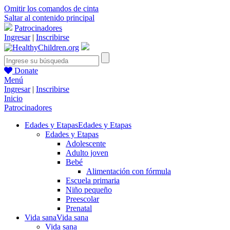
Omitir los comandos de cinta
Saltar al contenido principal
Patrocinadores
Ingresar
|
Inscribirse
Donate
Menú
Ingresar
|
Inscribirse
Inicio
Patrocinadores
Edades y Etapas
Edades y Etapas
Edades y Etapas
Adolescente
Adulto joven
Bebé
Alimentación con fórmula
Escuela primaria
Niño pequeño
Preescolar
Prenatal
Vida sana
Vida sana
Vida sana