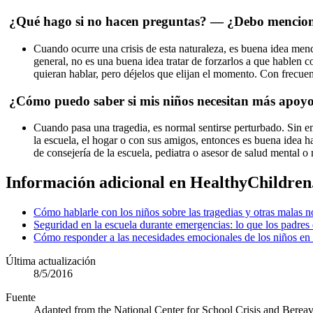
¿Qué hago si no hacen preguntas? — ¿Debo mencionar
Cuando ocurre una crisis de esta naturaleza, es buena idea menc
general, no es una buena idea tratar de forzarlos a que hablen c
quieran hablar, pero déjelos que elijan el momento. Con frecuenc
¿Cómo puedo saber si mis niños necesitan más apoyo 
Cuando pasa una tragedia, es normal sentirse perturbado. Sin e
la escuela, el hogar o con sus amigos, entonces es buena idea ha
de consejería de la escuela, pediatra o asesor de salud mental o
Información adicional en HealthyChildren.
Cómo hablarle con los niños sobre las tragedias y otras malas no
Seguridad en la escuela durante emergencias: lo que los padre
Cómo responder a las necesidades emocionales de los niños en 
Última actualización
8/5/2016
Fuente
Adapted from the National Center for School Crisis and Bere