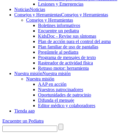
Lesiones y Emergencias
Noticias
Noticias
Consejos y Herramientas
Consejos y Herramientas
Consejos y Herramientas
Boletines informativos
Encuentre un pediatra
KidsDoc - Revise sus síntomas
Plan de acción para el control del asma
Plan familiar de uso de pantallas
Pregúntele al pediatra
Programa de mensajes de texto
Rastre​​ador de activida​d física
Retraso motor: herramienta
Nuestra misión
Nuestra misión
Nuestra misión
AAP en acción
Nuestros patrocinadores
Oportunidades de patrocinio
Difunda el mensaje
Editor médico y colaboradores
Tienda aap
Encuentre un Pediatra