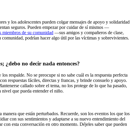
ores y los adolescentes pueden colgar mensajes de apoyo y solidaridad
 sientan seguros. Pueden empezar por cuidar de sí mismos —
os miembros de su comunidad
—sus amigos y compañeros de clase,
 comunidad, podrían hacer algo útil por las víctimas y sobrevivientes.
s; ¿debo no decir nada entonces?
 los respalde. No se preocupe si no sabe cuál es la respuesta perfecta
on respuestas fáciles, directas y francas, y brinde consuelo y apoyo.
Mantenerse callado sobre el tema, no los protege de lo que ha pasado,
 nivel que pueda entender el niño.
tra manera que están perturbados. Recuerde, son los eventos los que los
 lidiar con sus sentimientos y adaptarse a su nuevo entendimiento del
nuar con esta conversación en otro momento. Déjeles saber que pueden