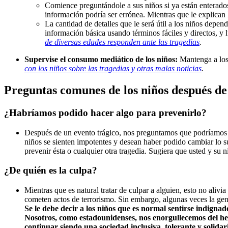
Comience preguntándole a sus niños si ya están enterados
información podría ser errónea. Mientras que le explican
La cantidad de detalles que le será útil a los niños depe
información básica usando términos fáciles y directos, y 
de diversas edades responden ante las tragedias
.
Supervise el consumo mediático de los niños:
Mantenga a los
con los niños sobre las tragedias y otras malas noticias
.
Preguntas comunes de los niños después de
¿Habríamos podido hacer algo para prevenirlo?
Después de un evento trágico, nos preguntamos que podríamos h
niños se sienten impotentes y desean haber podido cambiar lo 
prevenir ésta o cualquier otra tragedia. Sugiera que usted y su
¿De quién es la culpa?
Mientras que es natural tratar de culpar a alguien, esto no aliv
cometen actos de terrorismo. Sin embargo, algunas veces la gen
Se le debe decir a los niños que es normal sentirse indignad
Nosotros, como estadounidenses, nos enorgullecemos del hec
continuar siendo una sociedad inclusiva, tolerante y solidar