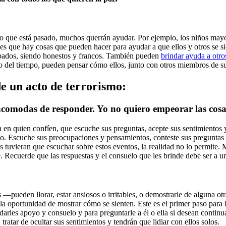
lo que está pasado, muchos querrán ayudar. Por ejemplo, los niños may
ades que hay cosas que pueden hacer para ayudar a que ellos y otros se
pados, siendo honestos y francos. También pueden
brindar ayuda a otr
so del tiempo, pueden pensar cómo ellos, junto con otros miembros de su
e un acto de terrorismo:
ncomodas de responder. Yo no quiero empeorar las cosa
 en quien confíen, que escuche sus preguntas, acepte sus sentimientos y
o. Escuche sus preocupaciones y pensamientos, conteste sus preguntas c
s tuvieran que escuchar sobre estos eventos, la realidad no lo permite. 
 Recuerde que las respuestas y el consuelo que les brinde debe ser a un
 —pueden llorar, estar ansiosos o irritables, o demostrarle de alguna o
 la oportunidad de mostrar cómo se sienten. Este es el primer paso para
darles apoyo y consuelo y para preguntarle a él o ella si desean conti
ratar de ocultar sus sentimientos y tendrán que lidiar con ellos solos.