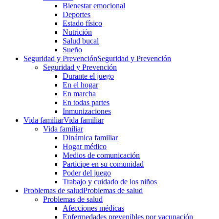
Bienestar emocional
Deportes
Estado físico
Nutrición
Salud bucal
Sueño
Seguridad y Prevención
Seguridad y Prevención
Seguridad y Prevención
Durante el juego
En el hogar
En marcha
En todas partes
Inmunizaciones
Vida familiar
Vida familiar
Vida familiar
Dinámica familiar
Hogar médico
Medios de comunicación
Participe en su comunidad
Poder del juego
Trabajo y cuidado de los niños
Problemas de salud
Problemas de salud
Problemas de salud
Afecciones médicas
Enfermedades prevenibles por vacunación