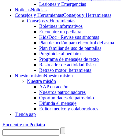
Lesiones y Emergencias
Noticias
Noticias
Consejos y Herramientas
Consejos y Herramientas
Consejos y Herramientas
Boletines informativos
Encuentre un pediatra
KidsDoc - Revise sus síntomas
Plan de acción para el control del asma
Plan familiar de uso de pantallas
Pregúntele al pediatra
Programa de mensajes de texto
Rastre​​ador de activida​d física
Retraso motor: herramienta
Nuestra misión
Nuestra misión
Nuestra misión
AAP en acción
Nuestros patrocinadores
Oportunidades de patrocinio
Difunda el mensaje
Editor médico y colaboradores
Tienda aap
Encuentre un Pediatra