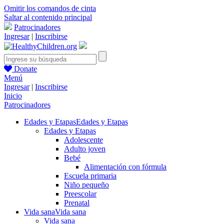
Omitir los comandos de cinta
Saltar al contenido principal
Patrocinadores
Ingresar
|
Inscribirse
Donate
Menú
Ingresar
|
Inscribirse
Inicio
Patrocinadores
Edades y Etapas
Edades y Etapas
Edades y Etapas
Adolescente
Adulto joven
Bebé
Alimentación con fórmula
Escuela primaria
Niño pequeño
Preescolar
Prenatal
Vida sana
Vida sana
Vida sana