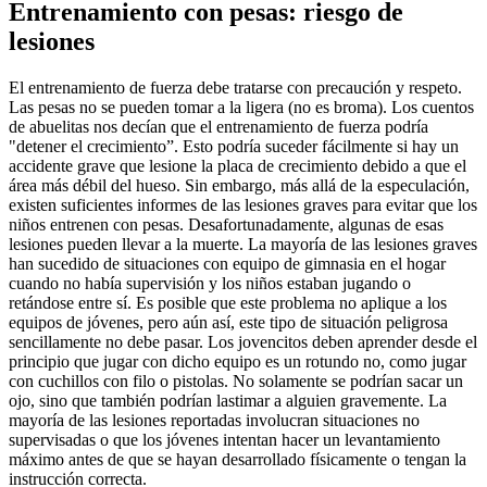
Entrenamiento con pesas: riesgo de
lesiones
El entrenamiento de fuerza debe tratarse con precaución y respeto.
Las pesas no se pueden tomar a la ligera (no es broma). Los cuentos
de abuelitas nos decían que el entrenamiento de fuerza podría
"detener el crecimiento”. Esto podría suceder fácilmente si hay un
accidente grave que lesione la placa de crecimiento debido a que el
área más débil del hueso. Sin embargo, más allá de la especulación,
existen suficientes informes de las lesiones graves para evitar que los
niños entrenen con pesas. Desafortunadamente, algunas de esas
lesiones pueden llevar a la muerte. La mayoría de las lesiones graves
han sucedido de situaciones con equipo de gimnasia en el hogar
cuando no había supervisión y los niños estaban jugando o
retándose entre sí. Es posible que este problema no aplique a los
equipos de jóvenes, pero aún así, este tipo de situación peligrosa
sencillamente no debe pasar. Los jovencitos deben aprender desde el
principio que jugar con dicho equipo es un rotundo no, como jugar
con cuchillos con filo o pistolas. No solamente se podrían sacar un
ojo, sino que también podrían lastimar a alguien gravemente. La
mayoría de las lesiones reportadas involucran situaciones no
supervisadas o que los jóvenes intentan hacer un levantamiento
máximo antes de que se hayan desarrollado físicamente o tengan la
instrucción correcta.