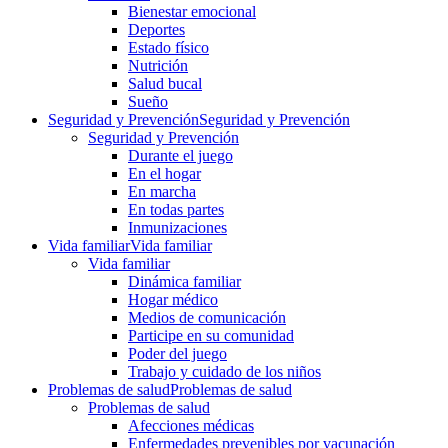
Bienestar emocional
Deportes
Estado físico
Nutrición
Salud bucal
Sueño
Seguridad y Prevención
Seguridad y Prevención
Seguridad y Prevención
Durante el juego
En el hogar
En marcha
En todas partes
Inmunizaciones
Vida familiar
Vida familiar
Vida familiar
Dinámica familiar
Hogar médico
Medios de comunicación
Participe en su comunidad
Poder del juego
Trabajo y cuidado de los niños
Problemas de salud
Problemas de salud
Problemas de salud
Afecciones médicas
Enfermedades prevenibles por vacunación