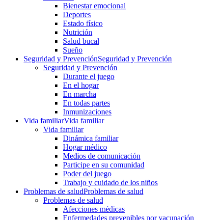
Bienestar emocional
Deportes
Estado físico
Nutrición
Salud bucal
Sueño
Seguridad y Prevención
Seguridad y Prevención
Seguridad y Prevención
Durante el juego
En el hogar
En marcha
En todas partes
Inmunizaciones
Vida familiar
Vida familiar
Vida familiar
Dinámica familiar
Hogar médico
Medios de comunicación
Participe en su comunidad
Poder del juego
Trabajo y cuidado de los niños
Problemas de salud
Problemas de salud
Problemas de salud
Afecciones médicas
Enfermedades prevenibles por vacunación