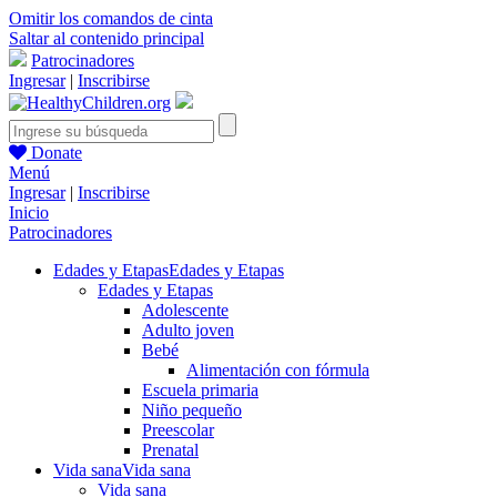
Omitir los comandos de cinta
Saltar al contenido principal
Patrocinadores
Ingresar
|
Inscribirse
Donate
Menú
Ingresar
|
Inscribirse
Inicio
Patrocinadores
Edades y Etapas
Edades y Etapas
Edades y Etapas
Adolescente
Adulto joven
Bebé
Alimentación con fórmula
Escuela primaria
Niño pequeño
Preescolar
Prenatal
Vida sana
Vida sana
Vida sana