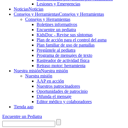
Lesiones y Emergencias
Noticias
Noticias
Consejos y Herramientas
Consejos y Herramientas
Consejos y Herramientas
Boletines informativos
Encuentre un pediatra
KidsDoc - Revise sus síntomas
Plan de acción para el control del asma
Plan familiar de uso de pantallas
Pregúntele al pediatra
Programa de mensajes de texto
Rastre​​ador de activida​d física
Retraso motor: herramienta
Nuestra misión
Nuestra misión
Nuestra misión
AAP en acción
Nuestros patrocinadores
Oportunidades de patrocinio
Difunda el mensaje
Editor médico y colaboradores
Tienda aap
Encuentre un Pediatra