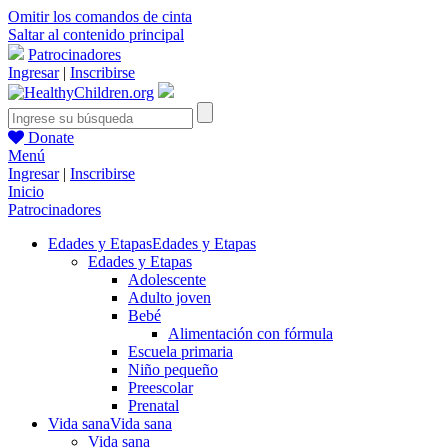
Omitir los comandos de cinta
Saltar al contenido principal
Patrocinadores
Ingresar
|
Inscribirse
Donate
Menú
Ingresar
|
Inscribirse
Inicio
Patrocinadores
Edades y Etapas
Edades y Etapas
Edades y Etapas
Adolescente
Adulto joven
Bebé
Alimentación con fórmula
Escuela primaria
Niño pequeño
Preescolar
Prenatal
Vida sana
Vida sana
Vida sana