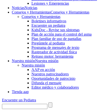
Lesiones y Emergencias
Noticias
Noticias
Consejos y Herramientas
Consejos y Herramientas
Consejos y Herramientas
Boletines informativos
Encuentre un pediatra
KidsDoc - Revise sus síntomas
Plan de acción para el control del asma
Plan familiar de uso de pantallas
Pregúntele al pediatra
Programa de mensajes de texto
Rastre​​ador de activida​d física
Retraso motor: herramienta
Nuestra misión
Nuestra misión
Nuestra misión
AAP en acción
Nuestros patrocinadores
Oportunidades de patrocinio
Difunda el mensaje
Editor médico y colaboradores
Tienda aap
Encuentre un Pediatra