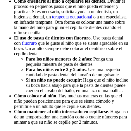
Cómo enseñarle al niño a cepillarse los dientes
. Dividir el
proceso en pequeños pasos que el niño pueda entender y
practicar. Si es necesario, solicita ayuda a un dentista, un
higienista dental, un
terapeuta ocupacional
o a un especialista
en infancia temprana. Otra forma es colocar una mano sobre
la mano del niño para guiar el cepillo de dientes cuando el
niño se cepilla.
El uso de pasta de dientes con fluoruro
. Use pasta dental
con
fluoruro
que le guste al niño que se sienta agradable en su
boca. Un adulto siempre debe colocar el dentífrico sobre el
cepillo dental.
Para los niños menores de 2 años
: Ponga una
pequeña muestra de pasta de dientes.
Para los niños entre 2 y 5 año
s: Use una pequeña
cantidad de pasta dental del tamaño de un guisante
Si un niño no puede escupir
: Haga que el niño incline
su boca hacia abajo para que la pasta de dientes puede
caer en el lavabo del baño, en una taza o una toallita.
Cómo colocar al niño
. Hay muchas maneras en las que el
niño pueden posicionarse para que se sienta cómodo y
permitirle a un adulto que le cepille sus dientes.
Cómo mantener al niño interesado en cepillarse
. Haga uso
de un temporizador, una canción corta o cuente números para
animar a que su niño se cepille por 2 minutos.