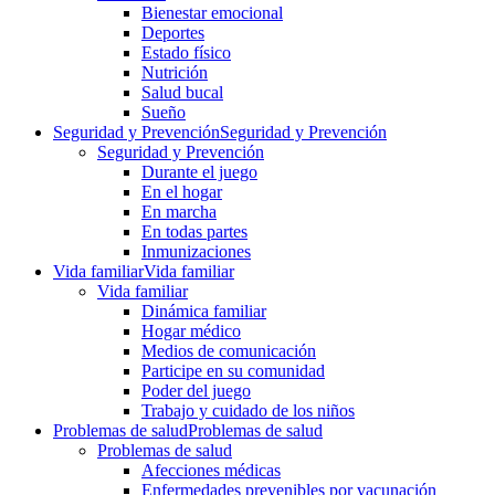
Bienestar emocional
Deportes
Estado físico
Nutrición
Salud bucal
Sueño
Seguridad y Prevención
Seguridad y Prevención
Seguridad y Prevención
Durante el juego
En el hogar
En marcha
En todas partes
Inmunizaciones
Vida familiar
Vida familiar
Vida familiar
Dinámica familiar
Hogar médico
Medios de comunicación
Participe en su comunidad
Poder del juego
Trabajo y cuidado de los niños
Problemas de salud
Problemas de salud
Problemas de salud
Afecciones médicas
Enfermedades prevenibles por vacunación