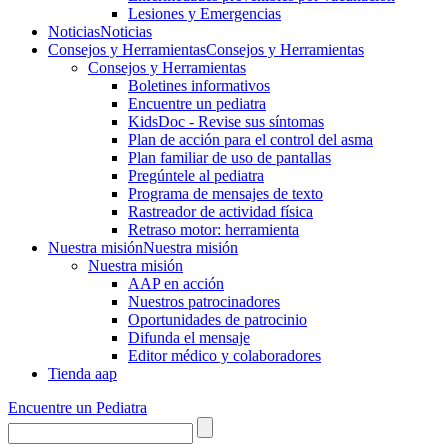
Lesiones y Emergencias
Noticias
Noticias
Consejos y Herramientas
Consejos y Herramientas
Consejos y Herramientas
Boletines informativos
Encuentre un pediatra
KidsDoc - Revise sus síntomas
Plan de acción para el control del asma
Plan familiar de uso de pantallas
Pregúntele al pediatra
Programa de mensajes de texto
Rastre​​ador de activida​d física
Retraso motor: herramienta
Nuestra misión
Nuestra misión
Nuestra misión
AAP en acción
Nuestros patrocinadores
Oportunidades de patrocinio
Difunda el mensaje
Editor médico y colaboradores
Tienda aap
Encuentre un Pediatra