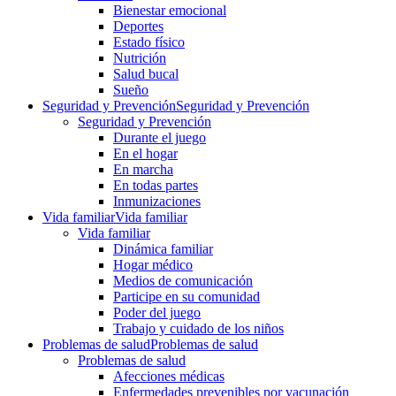
Bienestar emocional
Deportes
Estado físico
Nutrición
Salud bucal
Sueño
Seguridad y Prevención
Seguridad y Prevención
Seguridad y Prevención
Durante el juego
En el hogar
En marcha
En todas partes
Inmunizaciones
Vida familiar
Vida familiar
Vida familiar
Dinámica familiar
Hogar médico
Medios de comunicación
Participe en su comunidad
Poder del juego
Trabajo y cuidado de los niños
Problemas de salud
Problemas de salud
Problemas de salud
Afecciones médicas
Enfermedades prevenibles por vacunación