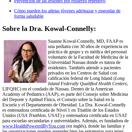
Prevención de las lesiones por esfuerzo repetitivo
Cómo pueden los atletas jóvenes adelgazar y engordar de
forma saludable
Sobre la Dra. Kowal-Connelly:
Suanne Kowal-Connelly, MD, FAAP es
una pediatra con 30 años de experiencia en
práctica de grupo y es médica del personal
voluntario de la Facultad de Medicina de la
Universidad Nassau donde es tutora de
residentes. También atiende a pacientes
privados en los Centros de Salud con
calificación federal de Long Island (
Long
Island Federally Qualified Health Centers
,
LIFQHC) en el condado de Nassau. Dentro de la American
Academy of Pediatrics (AAP), es parte del Consejo sobre Medicina
del Deporte y Aptitud Física, el Consejo sobre la Salud en la
Escuela y el Departamento de Obesidad. La Dra. Kowal-Connelly
es entrenadora certificada de Nivel 1 en Triatlón de los Estados
Unidos (
USA Triathlon
, USAT) y entrenadora certificada en USAT
para escuelas secundarias y universidades. Además, es fundadora de
www.HealthPoweredByYou.com
(en inglés), donde las familias y
las organizaciones pueden aprender bien las estrategias para tener