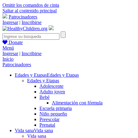
Omitir los comandos de cinta
Saltar al contenido principal
Patrocinadores
Ingresar
|
Inscribirse
Donate
Menú
Ingresar
|
Inscribirse
Inicio
Patrocinadores
Edades y Etapas
Edades y Etapas
Edades y Etapas
Adolescente
Adulto joven
Bebé
Alimentación con fórmula
Escuela primaria
Niño pequeño
Preescolar
Prenatal
Vida sana
Vida sana
Vida sana