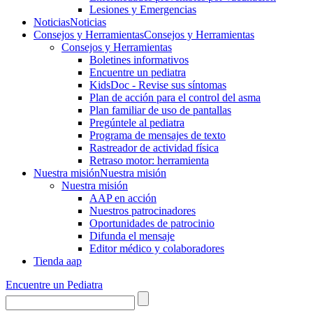
Lesiones y Emergencias
Noticias
Noticias
Consejos y Herramientas
Consejos y Herramientas
Consejos y Herramientas
Boletines informativos
Encuentre un pediatra
KidsDoc - Revise sus síntomas
Plan de acción para el control del asma
Plan familiar de uso de pantallas
Pregúntele al pediatra
Programa de mensajes de texto
Rastre​​ador de activida​d física
Retraso motor: herramienta
Nuestra misión
Nuestra misión
Nuestra misión
AAP en acción
Nuestros patrocinadores
Oportunidades de patrocinio
Difunda el mensaje
Editor médico y colaboradores
Tienda aap
Encuentre un Pediatra