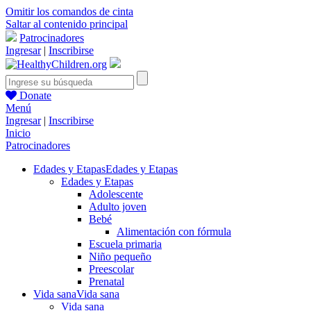
Omitir los comandos de cinta
Saltar al contenido principal
Patrocinadores
Ingresar
|
Inscribirse
Donate
Menú
Ingresar
|
Inscribirse
Inicio
Patrocinadores
Edades y Etapas
Edades y Etapas
Edades y Etapas
Adolescente
Adulto joven
Bebé
Alimentación con fórmula
Escuela primaria
Niño pequeño
Preescolar
Prenatal
Vida sana
Vida sana
Vida sana