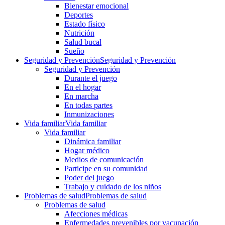
Bienestar emocional
Deportes
Estado físico
Nutrición
Salud bucal
Sueño
Seguridad y Prevención
Seguridad y Prevención
Seguridad y Prevención
Durante el juego
En el hogar
En marcha
En todas partes
Inmunizaciones
Vida familiar
Vida familiar
Vida familiar
Dinámica familiar
Hogar médico
Medios de comunicación
Participe en su comunidad
Poder del juego
Trabajo y cuidado de los niños
Problemas de salud
Problemas de salud
Problemas de salud
Afecciones médicas
Enfermedades prevenibles por vacunación