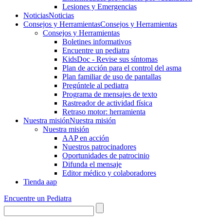
Lesiones y Emergencias
Noticias
Noticias
Consejos y Herramientas
Consejos y Herramientas
Consejos y Herramientas
Boletines informativos
Encuentre un pediatra
KidsDoc - Revise sus síntomas
Plan de acción para el control del asma
Plan familiar de uso de pantallas
Pregúntele al pediatra
Programa de mensajes de texto
Rastre​​ador de activida​d física
Retraso motor: herramienta
Nuestra misión
Nuestra misión
Nuestra misión
AAP en acción
Nuestros patrocinadores
Oportunidades de patrocinio
Difunda el mensaje
Editor médico y colaboradores
Tienda aap
Encuentre un Pediatra