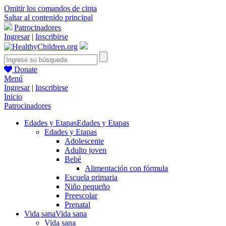
Omitir los comandos de cinta
Saltar al contenido principal
Patrocinadores
Ingresar
|
Inscribirse
Donate
Menú
Ingresar
|
Inscribirse
Inicio
Patrocinadores
Edades y Etapas
Edades y Etapas
Edades y Etapas
Adolescente
Adulto joven
Bebé
Alimentación con fórmula
Escuela primaria
Niño pequeño
Preescolar
Prenatal
Vida sana
Vida sana
Vida sana