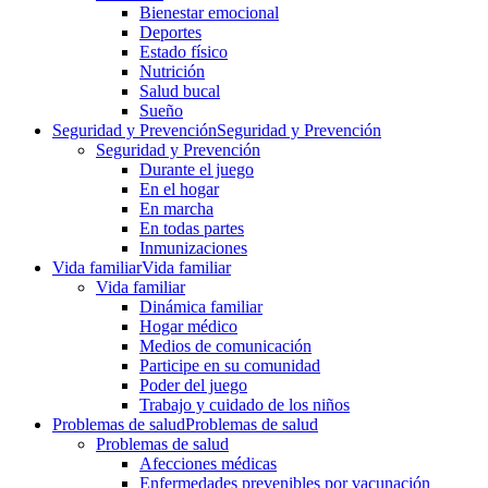
Bienestar emocional
Deportes
Estado físico
Nutrición
Salud bucal
Sueño
Seguridad y Prevención
Seguridad y Prevención
Seguridad y Prevención
Durante el juego
En el hogar
En marcha
En todas partes
Inmunizaciones
Vida familiar
Vida familiar
Vida familiar
Dinámica familiar
Hogar médico
Medios de comunicación
Participe en su comunidad
Poder del juego
Trabajo y cuidado de los niños
Problemas de salud
Problemas de salud
Problemas de salud
Afecciones médicas
Enfermedades prevenibles por vacunación