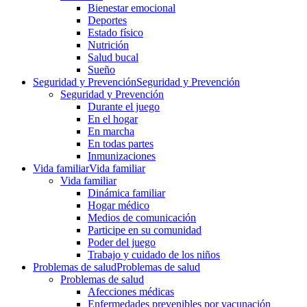
Bienestar emocional
Deportes
Estado físico
Nutrición
Salud bucal
Sueño
Seguridad y Prevención
Seguridad y Prevención
Seguridad y Prevención
Durante el juego
En el hogar
En marcha
En todas partes
Inmunizaciones
Vida familiar
Vida familiar
Vida familiar
Dinámica familiar
Hogar médico
Medios de comunicación
Participe en su comunidad
Poder del juego
Trabajo y cuidado de los niños
Problemas de salud
Problemas de salud
Problemas de salud
Afecciones médicas
Enfermedades prevenibles por vacunación