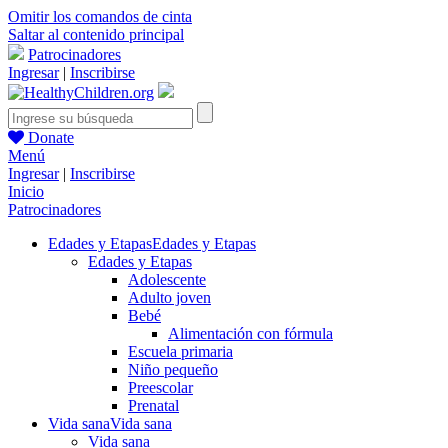
Omitir los comandos de cinta
Saltar al contenido principal
Patrocinadores
Ingresar
|
Inscribirse
Donate
Menú
Ingresar
|
Inscribirse
Inicio
Patrocinadores
Edades y Etapas
Edades y Etapas
Edades y Etapas
Adolescente
Adulto joven
Bebé
Alimentación con fórmula
Escuela primaria
Niño pequeño
Preescolar
Prenatal
Vida sana
Vida sana
Vida sana