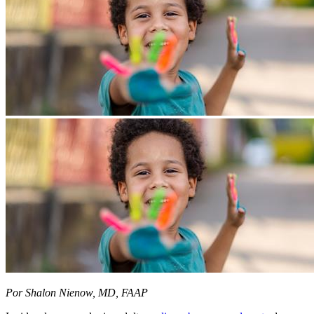
​Por Shalon Nienow, MD, FAAP