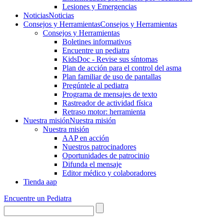
Lesiones y Emergencias
Noticias
Noticias
Consejos y Herramientas
Consejos y Herramientas
Consejos y Herramientas
Boletines informativos
Encuentre un pediatra
KidsDoc - Revise sus síntomas
Plan de acción para el control del asma
Plan familiar de uso de pantallas
Pregúntele al pediatra
Programa de mensajes de texto
Rastre​​ador de activida​d física
Retraso motor: herramienta
Nuestra misión
Nuestra misión
Nuestra misión
AAP en acción
Nuestros patrocinadores
Oportunidades de patrocinio
Difunda el mensaje
Editor médico y colaboradores
Tienda aap
Encuentre un Pediatra