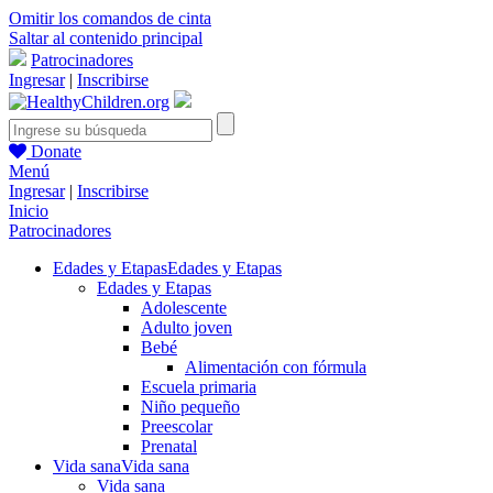
Omitir los comandos de cinta
Saltar al contenido principal
Patrocinadores
Ingresar
|
Inscribirse
Donate
Menú
Ingresar
|
Inscribirse
Inicio
Patrocinadores
Edades y Etapas
Edades y Etapas
Edades y Etapas
Adolescente
Adulto joven
Bebé
Alimentación con fórmula
Escuela primaria
Niño pequeño
Preescolar
Prenatal
Vida sana
Vida sana
Vida sana