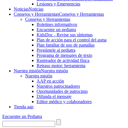
Lesiones y Emergencias
Noticias
Noticias
Consejos y Herramientas
Consejos y Herramientas
Consejos y Herramientas
Boletines informativos
Encuentre un pediatra
KidsDoc - Revise sus síntomas
Plan de acción para el control del asma
Plan familiar de uso de pantallas
Pregúntele al pediatra
Programa de mensajes de texto
Rastre​​ador de activida​d física
Retraso motor: herramienta
Nuestra misión
Nuestra misión
Nuestra misión
AAP en acción
Nuestros patrocinadores
Oportunidades de patrocinio
Difunda el mensaje
Editor médico y colaboradores
Tienda aap
Encuentre un Pediatra