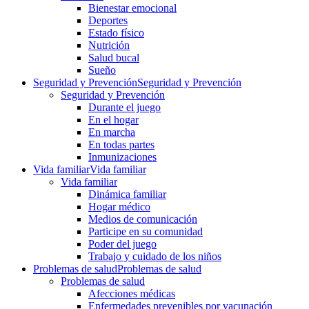
Bienestar emocional
Deportes
Estado físico
Nutrición
Salud bucal
Sueño
Seguridad y Prevención
Seguridad y Prevención
Seguridad y Prevención
Durante el juego
En el hogar
En marcha
En todas partes
Inmunizaciones
Vida familiar
Vida familiar
Vida familiar
Dinámica familiar
Hogar médico
Medios de comunicación
Participe en su comunidad
Poder del juego
Trabajo y cuidado de los niños
Problemas de salud
Problemas de salud
Problemas de salud
Afecciones médicas
Enfermedades prevenibles por vacunación