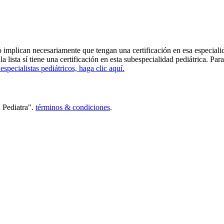
 implican necesariamente que tengan una certificación en esa especialida
ta sí tiene una certificación en esta subespecialidad pediátrica. Para ve
specialistas pediátricos, haga clic aquí.
n Pediatra".
términos & condiciones
.