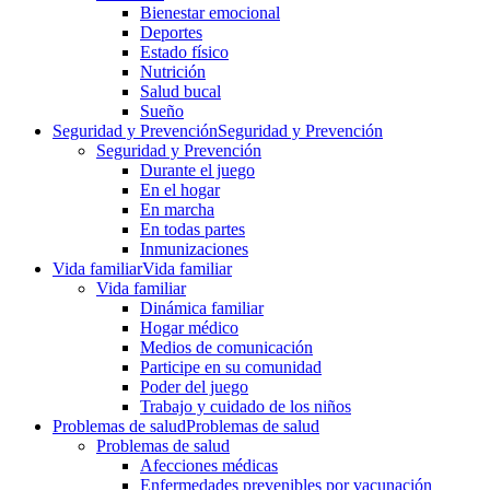
Bienestar emocional
Deportes
Estado físico
Nutrición
Salud bucal
Sueño
Seguridad y Prevención
Seguridad y Prevención
Seguridad y Prevención
Durante el juego
En el hogar
En marcha
En todas partes
Inmunizaciones
Vida familiar
Vida familiar
Vida familiar
Dinámica familiar
Hogar médico
Medios de comunicación
Participe en su comunidad
Poder del juego
Trabajo y cuidado de los niños
Problemas de salud
Problemas de salud
Problemas de salud
Afecciones médicas
Enfermedades prevenibles por vacunación