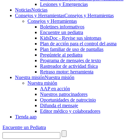
Lesiones y Emergencias
Noticias
Noticias
Consejos y Herramientas
Consejos y Herramientas
Consejos y Herramientas
Boletines informativos
Encuentre un pediatra
KidsDoc - Revise sus síntomas
Plan de acción para el control del asma
Plan familiar de uso de pantallas
Pregúntele al pediatra
Programa de mensajes de texto
Rastre​​ador de activida​d física
Retraso motor: herramienta
Nuestra misión
Nuestra misión
Nuestra misión
AAP en acción
Nuestros patrocinadores
Oportunidades de patrocinio
Difunda el mensaje
Editor médico y colaboradores
Tienda aap
Encuentre un Pediatra