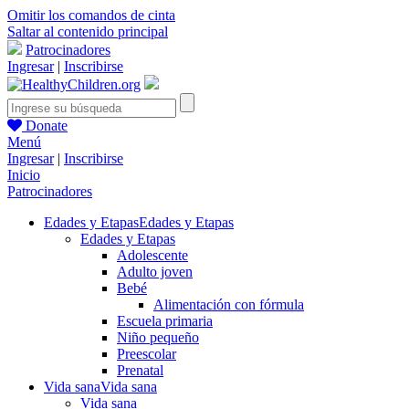
Omitir los comandos de cinta
Saltar al contenido principal
Patrocinadores
Ingresar
|
Inscribirse
Donate
Menú
Ingresar
|
Inscribirse
Inicio
Patrocinadores
Edades y Etapas
Edades y Etapas
Edades y Etapas
Adolescente
Adulto joven
Bebé
Alimentación con fórmula
Escuela primaria
Niño pequeño
Preescolar
Prenatal
Vida sana
Vida sana
Vida sana