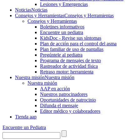
Lesiones y Emergencias
Noticias
Noticias
Consejos y Herramientas
Consejos y Herramientas
Consejos y Herramientas
Boletines informativos
Encuentre un pediatra
KidsDoc - Revise sus síntomas
Plan de acción para el control del asma
Plan familiar de uso de pantallas
Pregúntele al pediatra
Programa de mensajes de texto
Rastre​​ador de activida​d física
Retraso motor: herramienta
Nuestra misión
Nuestra misión
Nuestra misión
AAP en acción
Nuestros patrocinadores
Oportunidades de patrocinio
Difunda el mensaje
Editor médico y colaboradores
Tienda aap
Encuentre un Pediatra