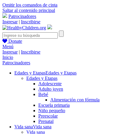
Omitir los comandos de cinta
Saltar al contenido principal
Patrocinadores
Ingresar
|
Inscribirse
Donate
Menú
Ingresar
|
Inscribirse
Inicio
Patrocinadores
Edades y Etapas
Edades y Etapas
Edades y Etapas
Adolescente
Adulto joven
Bebé
Alimentación con fórmula
Escuela primaria
Niño pequeño
Preescolar
Prenatal
Vida sana
Vida sana
Vida sana