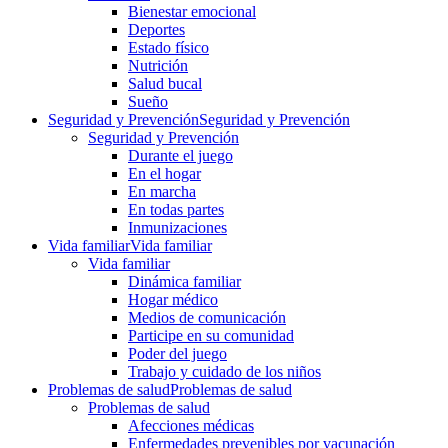
Bienestar emocional
Deportes
Estado físico
Nutrición
Salud bucal
Sueño
Seguridad y Prevención
Seguridad y Prevención
Seguridad y Prevención
Durante el juego
En el hogar
En marcha
En todas partes
Inmunizaciones
Vida familiar
Vida familiar
Vida familiar
Dinámica familiar
Hogar médico
Medios de comunicación
Participe en su comunidad
Poder del juego
Trabajo y cuidado de los niños
Problemas de salud
Problemas de salud
Problemas de salud
Afecciones médicas
Enfermedades prevenibles por vacunación