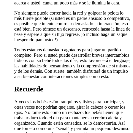
acerca a usted, canta un poco más y se le ilumina la cara.
No siempre puede correr hacia la red y golpear la pelota lo
más fuerte posible (si usted es un padre ansioso o competitivo,
es posible que intente controlar demasiado la interacción; eso
está bien. Pero tómese un descanso, retroceda hasta la línea de
base y espere a que su hijo regrese, ¡o incluso haga un saque
inesperado para usted!)
Todos estamos demasiado agotados para jugar un partido
completo. Pero si usted puede desarrollar breves intercambios
lúdicos con su bebé todos los días, esto favorecerá el lenguaje,
las habilidades de pensamiento y la comprensión de sí mismos
y de los demás. Con suerte, también disfrutará de un impulso
a su bienestar con interacciones simples como esta.
Recuer​​​de
A veces los bebés están tranquilos y listos para participar, y
otras veces no: podrían quejarse, girar la cabeza o cerrar los
ojos. No tome esto como un rechazo: los bebés tienen que
trabajar duro todo el día para ​​mantener su cerebro alerta y
organizado. Cuando estén cansados, se lo demostrarán. Así
que tómelo como una "señal" y permita un pequeño descanso