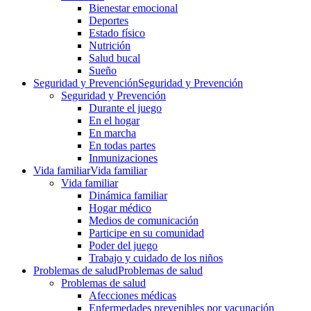
Bienestar emocional
Deportes
Estado físico
Nutrición
Salud bucal
Sueño
Seguridad y Prevención
Seguridad y Prevención
Seguridad y Prevención
Durante el juego
En el hogar
En marcha
En todas partes
Inmunizaciones
Vida familiar
Vida familiar
Vida familiar
Dinámica familiar
Hogar médico
Medios de comunicación
Participe en su comunidad
Poder del juego
Trabajo y cuidado de los niños
Problemas de salud
Problemas de salud
Problemas de salud
Afecciones médicas
Enfermedades prevenibles por vacunación