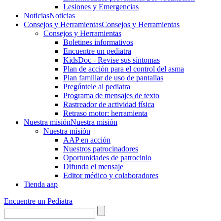
Lesiones y Emergencias
Noticias
Noticias
Consejos y Herramientas
Consejos y Herramientas
Consejos y Herramientas
Boletines informativos
Encuentre un pediatra
KidsDoc - Revise sus síntomas
Plan de acción para el control del asma
Plan familiar de uso de pantallas
Pregúntele al pediatra
Programa de mensajes de texto
Rastre​​ador de activida​d física
Retraso motor: herramienta
Nuestra misión
Nuestra misión
Nuestra misión
AAP en acción
Nuestros patrocinadores
Oportunidades de patrocinio
Difunda el mensaje
Editor médico y colaboradores
Tienda aap
Encuentre un Pediatra