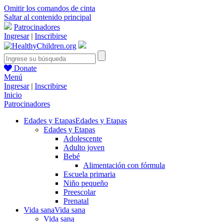
Omitir los comandos de cinta
Saltar al contenido principal
Patrocinadores
Ingresar
|
Inscribirse
Donate
Menú
Ingresar
|
Inscribirse
Inicio
Patrocinadores
Edades y Etapas
Edades y Etapas
Edades y Etapas
Adolescente
Adulto joven
Bebé
Alimentación con fórmula
Escuela primaria
Niño pequeño
Preescolar
Prenatal
Vida sana
Vida sana
Vida sana