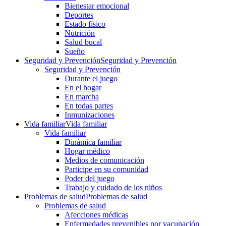
Bienestar emocional
Deportes
Estado físico
Nutrición
Salud bucal
Sueño
Seguridad y Prevención
Seguridad y Prevención
Seguridad y Prevención
Durante el juego
En el hogar
En marcha
En todas partes
Inmunizaciones
Vida familiar
Vida familiar
Vida familiar
Dinámica familiar
Hogar médico
Medios de comunicación
Participe en su comunidad
Poder del juego
Trabajo y cuidado de los niños
Problemas de salud
Problemas de salud
Problemas de salud
Afecciones médicas
Enfermedades prevenibles por vacunación