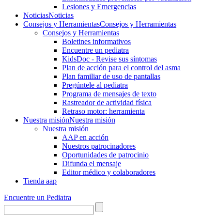
Lesiones y Emergencias
Noticias
Noticias
Consejos y Herramientas
Consejos y Herramientas
Consejos y Herramientas
Boletines informativos
Encuentre un pediatra
KidsDoc - Revise sus síntomas
Plan de acción para el control del asma
Plan familiar de uso de pantallas
Pregúntele al pediatra
Programa de mensajes de texto
Rastre​​ador de activida​d física
Retraso motor: herramienta
Nuestra misión
Nuestra misión
Nuestra misión
AAP en acción
Nuestros patrocinadores
Oportunidades de patrocinio
Difunda el mensaje
Editor médico y colaboradores
Tienda aap
Encuentre un Pediatra