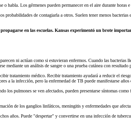
e o habla. Los gérmenes pueden permanecer en el aire durante horas e i
robabilidades de contagiarla a otros. Suelen tener menos bacterias en 
 propagarse en las escuelas. Kansas experimentó un brote importan
 parecen ni actúan como si estuvieran enfermos. Cuando las bacterias l
rse mediante un análisis de sangre o una prueba cutánea con resultado 
recibir tratamiento médico. Recibir tratamiento ayudará a reducir el ri
riores a la infección, pero la enfermedad de TB puede manifestarse años
ando los pulmones se ven afectados, pueden presentarse síntomas como f
ación de los ganglios linfáticos, meningitis y enfermedades que afectan 
os años. Puede "despertar" y convertirse en una infección de tuberculos