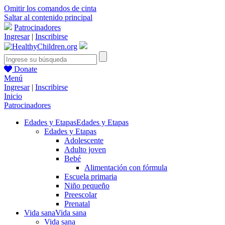
Omitir los comandos de cinta
Saltar al contenido principal
Patrocinadores
Ingresar
|
Inscribirse
Donate
Menú
Ingresar
|
Inscribirse
Inicio
Patrocinadores
Edades y Etapas
Edades y Etapas
Edades y Etapas
Adolescente
Adulto joven
Bebé
Alimentación con fórmula
Escuela primaria
Niño pequeño
Preescolar
Prenatal
Vida sana
Vida sana
Vida sana