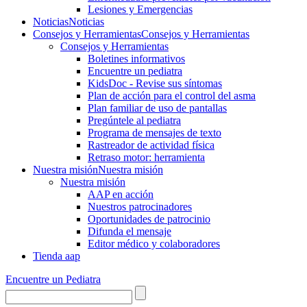
Lesiones y Emergencias
Noticias
Noticias
Consejos y Herramientas
Consejos y Herramientas
Consejos y Herramientas
Boletines informativos
Encuentre un pediatra
KidsDoc - Revise sus síntomas
Plan de acción para el control del asma
Plan familiar de uso de pantallas
Pregúntele al pediatra
Programa de mensajes de texto
Rastre​​ador de activida​d física
Retraso motor: herramienta
Nuestra misión
Nuestra misión
Nuestra misión
AAP en acción
Nuestros patrocinadores
Oportunidades de patrocinio
Difunda el mensaje
Editor médico y colaboradores
Tienda aap
Encuentre un Pediatra