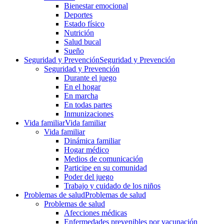
Bienestar emocional
Deportes
Estado físico
Nutrición
Salud bucal
Sueño
Seguridad y Prevención
Seguridad y Prevención
Seguridad y Prevención
Durante el juego
En el hogar
En marcha
En todas partes
Inmunizaciones
Vida familiar
Vida familiar
Vida familiar
Dinámica familiar
Hogar médico
Medios de comunicación
Participe en su comunidad
Poder del juego
Trabajo y cuidado de los niños
Problemas de salud
Problemas de salud
Problemas de salud
Afecciones médicas
Enfermedades prevenibles por vacunación