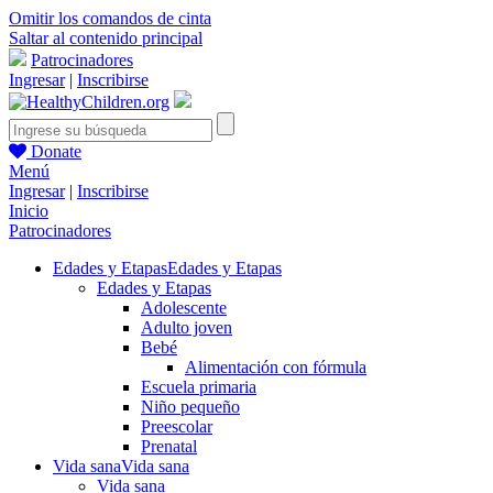
Omitir los comandos de cinta
Saltar al contenido principal
Patrocinadores
Ingresar
|
Inscribirse
Donate
Menú
Ingresar
|
Inscribirse
Inicio
Patrocinadores
Edades y Etapas
Edades y Etapas
Edades y Etapas
Adolescente
Adulto joven
Bebé
Alimentación con fórmula
Escuela primaria
Niño pequeño
Preescolar
Prenatal
Vida sana
Vida sana
Vida sana