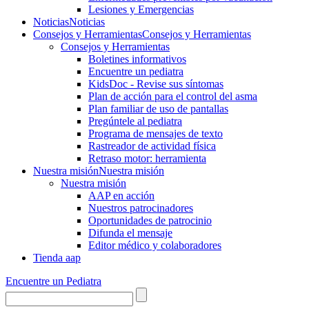
Lesiones y Emergencias
Noticias
Noticias
Consejos y Herramientas
Consejos y Herramientas
Consejos y Herramientas
Boletines informativos
Encuentre un pediatra
KidsDoc - Revise sus síntomas
Plan de acción para el control del asma
Plan familiar de uso de pantallas
Pregúntele al pediatra
Programa de mensajes de texto
Rastre​​ador de activida​d física
Retraso motor: herramienta
Nuestra misión
Nuestra misión
Nuestra misión
AAP en acción
Nuestros patrocinadores
Oportunidades de patrocinio
Difunda el mensaje
Editor médico y colaboradores
Tienda aap
Encuentre un Pediatra