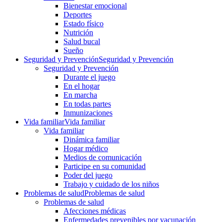
Bienestar emocional
Deportes
Estado físico
Nutrición
Salud bucal
Sueño
Seguridad y Prevención
Seguridad y Prevención
Seguridad y Prevención
Durante el juego
En el hogar
En marcha
En todas partes
Inmunizaciones
Vida familiar
Vida familiar
Vida familiar
Dinámica familiar
Hogar médico
Medios de comunicación
Participe en su comunidad
Poder del juego
Trabajo y cuidado de los niños
Problemas de salud
Problemas de salud
Problemas de salud
Afecciones médicas
Enfermedades prevenibles por vacunación