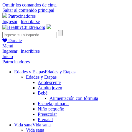
Omitir los comandos de cinta
Saltar al contenido principal
Patrocinadores
Ingresar
|
Inscribirse
Donate
Menú
Ingresar
|
Inscribirse
Inicio
Patrocinadores
Edades y Etapas
Edades y Etapas
Edades y Etapas
Adolescente
Adulto joven
Bebé
Alimentación con fórmula
Escuela primaria
Niño pequeño
Preescolar
Prenatal
Vida sana
Vida sana
Vida sana