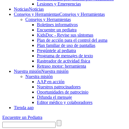
Lesiones y Emergencias
Noticias
Noticias
Consejos y Herramientas
Consejos y Herramientas
Consejos y Herramientas
Boletines informativos
Encuentre un pediatra
KidsDoc - Revise sus síntomas
Plan de acción para el control del asma
Plan familiar de uso de pantallas
Pregúntele al pediatra
Programa de mensajes de texto
Rastre​​ador de activida​d física
Retraso motor: herramienta
Nuestra misión
Nuestra misión
Nuestra misión
AAP en acción
Nuestros patrocinadores
Oportunidades de patrocinio
Difunda el mensaje
Editor médico y colaboradores
Tienda aap
Encuentre un Pediatra