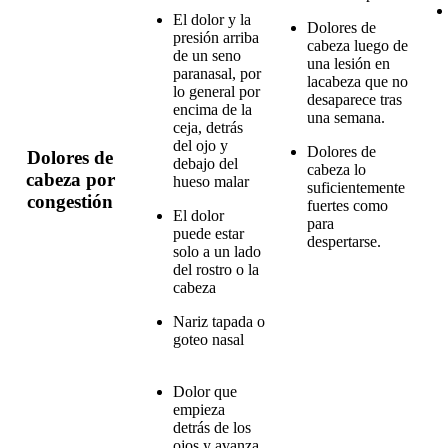
El dolor y la
Dolores de
presión arriba
cabeza luego de
de un seno
una lesión en
paranasal, por
lacabeza que no
lo general por
desaparece tras
encima de la
una semana.
ceja, detrás
del ojo y
Dolores de
Dolores de
debajo del
cabeza lo
cabeza por
hueso malar
suficientemente
congestión
fuertes como
El dolor
para
puede estar
despertarse.
solo a un lado
del rostro o la
cabeza
Nariz tapada o
goteo nasal
Dolor que
​ ​
empieza
detrás de los
ojos y avanza