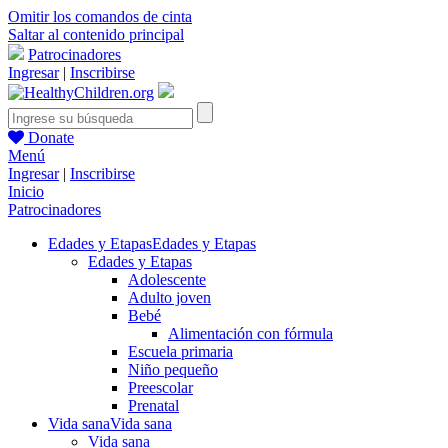
Omitir los comandos de cinta
Saltar al contenido principal
Patrocinadores
Ingresar
|
Inscribirse
Donate
Menú
Ingresar
|
Inscribirse
Inicio
Patrocinadores
Edades y Etapas
Edades y Etapas
Edades y Etapas
Adolescente
Adulto joven
Bebé
Alimentación con fórmula
Escuela primaria
Niño pequeño
Preescolar
Prenatal
Vida sana
Vida sana
Vida sana