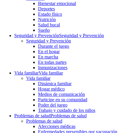
Bienestar emocional
Deportes
Estado físico
Nutrición
Salud bucal
Sueño
Seguridad y Prevención
Seguridad y Prevención
Seguridad y Prevención
Durante el juego
En el hogar
En marcha
En todas partes
Inmunizaciones
Vida familiar
Vida familiar
Vida familiar
Dinámica familiar
Hogar médico
Medios de comunicación
Participe en su comunidad
Poder del juego
Trabajo y cuidado de los niños
Problemas de salud
Problemas de salud
Problemas de salud
Afecciones médicas
Enfermedades prevenibles por vacunación