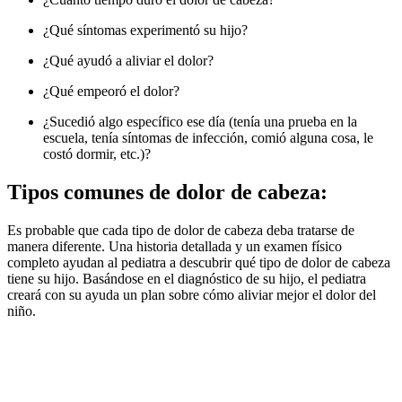
¿Qué síntomas experimentó su hijo?
¿Qué ayudó a aliviar el dolor?
¿Qué empeoró el dolor?
¿Sucedió algo específico ese día (tenía una prueba en la
escuela, tenía síntomas de infección, comió alguna cosa, le
costó dormir, etc.)?
Tipos comunes de dolor de cabeza:
Es probable que cada tipo de dolor de cabeza deba tratarse de
manera diferente. Una historia detallada y un examen físico
completo ayudan al pediatra a descubrir qué tipo de dolor de cabeza
tiene su hijo. Basándose en el diagnóstico de su hijo, el pediatra
creará con su ayuda un plan sobre cómo aliviar mejor el dolor del
niño.
Busq
Llame al pediatra si
Síntomas comunes
:
emerg
su hijo tiene::