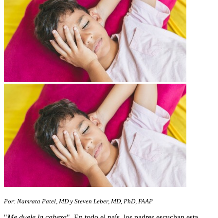
Por: Namrata Patel, MD y Steven Leber, MD, PhD, FAAP
"
Me duele la cabeza
". En todo el país, los padres escuchan esta