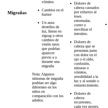
vómitos
Dolores de
cabeza causados
Cambios en el
por esfuerzo al
Migrañas
humor
toser,
estornudar,
Un aura:
correr o
destellos de
movilizar el
luz, líneas en
intestino.
zigzag u otros
cambios de
Dolores de
visión raros
cabeza que se
que podrían
presentan junto
aparecer
con dolor en el
previo a o
ojo o el oído,
durante una
confusión,
migraña
náuseas o
vómitos,
Nota: Algunos
sensibilidad a la
síntomas de migraña
luz y al sonido o
podrían ser algo
entumecimiento.
diferentes en los
niños en
Dolores de
comparación con los
cabeza
adultos.
recurrentes,
cada vez peores.