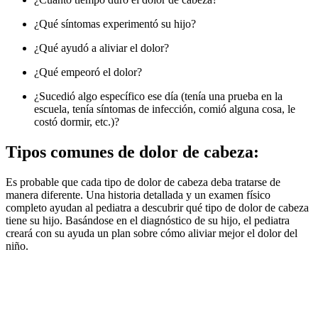
¿Qué síntomas experimentó su hijo?
¿Qué ayudó a aliviar el dolor?
¿Qué empeoró el dolor?
¿Sucedió algo específico ese día (tenía una prueba en la
escuela, tenía síntomas de infección, comió alguna cosa, le
costó dormir, etc.)?
Tipos comunes de dolor de cabeza:
Es probable que cada tipo de dolor de cabeza deba tratarse de
manera diferente. Una historia detallada y un examen físico
completo ayudan al pediatra a descubrir qué tipo de dolor de cabeza
tiene su hijo. Basándose en el diagnóstico de su hijo, el pediatra
creará con su ayuda un plan sobre cómo aliviar mejor el dolor del
niño.
Busq
Llame al pediatra si
Síntomas comunes
:
emerg
su hijo tiene::