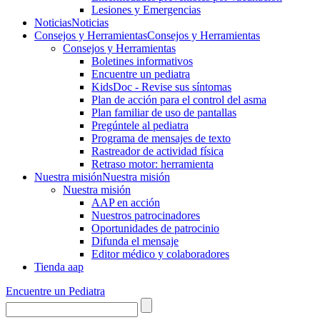
Lesiones y Emergencias
Noticias
Noticias
Consejos y Herramientas
Consejos y Herramientas
Consejos y Herramientas
Boletines informativos
Encuentre un pediatra
KidsDoc - Revise sus síntomas
Plan de acción para el control del asma
Plan familiar de uso de pantallas
Pregúntele al pediatra
Programa de mensajes de texto
Rastre​​ador de activida​d física
Retraso motor: herramienta
Nuestra misión
Nuestra misión
Nuestra misión
AAP en acción
Nuestros patrocinadores
Oportunidades de patrocinio
Difunda el mensaje
Editor médico y colaboradores
Tienda aap
Encuentre un Pediatra