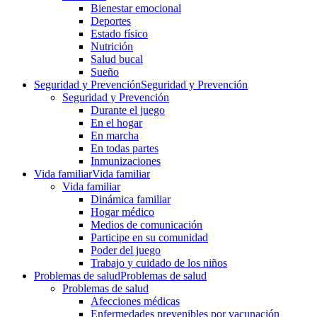
Bienestar emocional
Deportes
Estado físico
Nutrición
Salud bucal
Sueño
Seguridad y Prevención
Seguridad y Prevención
Seguridad y Prevención
Durante el juego
En el hogar
En marcha
En todas partes
Inmunizaciones
Vida familiar
Vida familiar
Vida familiar
Dinámica familiar
Hogar médico
Medios de comunicación
Participe en su comunidad
Poder del juego
Trabajo y cuidado de los niños
Problemas de salud
Problemas de salud
Problemas de salud
Afecciones médicas
Enfermedades prevenibles por vacunación