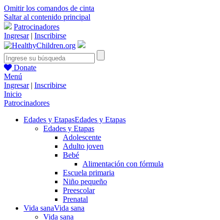
Omitir los comandos de cinta
Saltar al contenido principal
Patrocinadores
Ingresar
|
Inscribirse
Donate
Menú
Ingresar
|
Inscribirse
Inicio
Patrocinadores
Edades y Etapas
Edades y Etapas
Edades y Etapas
Adolescente
Adulto joven
Bebé
Alimentación con fórmula
Escuela primaria
Niño pequeño
Preescolar
Prenatal
Vida sana
Vida sana
Vida sana