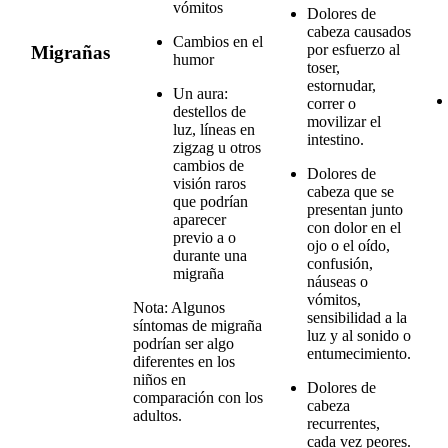
vómitos
Dolores de
cabeza causados
Cambios en el
por esfuerzo al
Migrañas
humor
toser,
estornudar,
Un aura:
correr o
destellos de
movilizar el
luz, líneas en
intestino.
zigzag u otros
cambios de
Dolores de
visión raros
cabeza que se
que podrían
presentan junto
aparecer
con dolor en el
previo a o
ojo o el oído,
durante una
confusión,
migraña
náuseas o
vómitos,
Nota: Algunos
sensibilidad a la
síntomas de migraña
luz y al sonido o
podrían ser algo
entumecimiento.
diferentes en los
niños en
Dolores de
comparación con los
cabeza
adultos.
recurrentes,
cada vez peores.