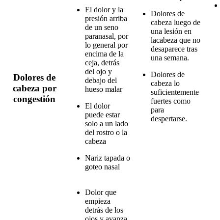
El dolor y la
Dolores de
presión arriba
cabeza luego de
de un seno
una lesión en
paranasal, por
lacabeza que no
lo general por
desaparece tras
encima de la
una semana.
ceja, detrás
del ojo y
Dolores de
Dolores de
debajo del
cabeza lo
cabeza por
hueso malar
suficientemente
congestión
fuertes como
El dolor
para
puede estar
despertarse.
solo a un lado
del rostro o la
cabeza
Nariz tapada o
goteo nasal
Dolor que
​ ​
empieza
detrás de los
ojos y avanza