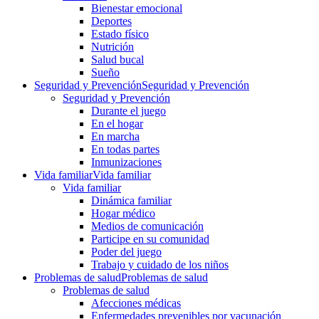
Bienestar emocional
Deportes
Estado físico
Nutrición
Salud bucal
Sueño
Seguridad y Prevención
Seguridad y Prevención
Seguridad y Prevención
Durante el juego
En el hogar
En marcha
En todas partes
Inmunizaciones
Vida familiar
Vida familiar
Vida familiar
Dinámica familiar
Hogar médico
Medios de comunicación
Participe en su comunidad
Poder del juego
Trabajo y cuidado de los niños
Problemas de salud
Problemas de salud
Problemas de salud
Afecciones médicas
Enfermedades prevenibles por vacunación