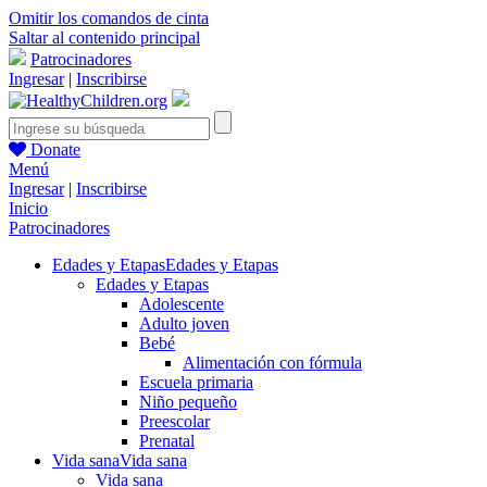
Omitir los comandos de cinta
Saltar al contenido principal
Patrocinadores
Ingresar
|
Inscribirse
Donate
Menú
Ingresar
|
Inscribirse
Inicio
Patrocinadores
Edades y Etapas
Edades y Etapas
Edades y Etapas
Adolescente
Adulto joven
Bebé
Alimentación con fórmula
Escuela primaria
Niño pequeño
Preescolar
Prenatal
Vida sana
Vida sana
Vida sana