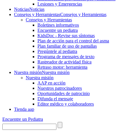
Lesiones y Emergencias
Noticias
Noticias
Consejos y Herramientas
Consejos y Herramientas
Consejos y Herramientas
Boletines informativos
Encuentre un pediatra
KidsDoc - Revise sus síntomas
Plan de acción para el control del asma
Plan familiar de uso de pantallas
Pregúntele al pediatra
Programa de mensajes de texto
Rastre​​ador de activida​d física
Retraso motor: herramienta
Nuestra misión
Nuestra misión
Nuestra misión
AAP en acción
Nuestros patrocinadores
Oportunidades de patrocinio
Difunda el mensaje
Editor médico y colaboradores
Tienda aap
Encuentre un Pediatra