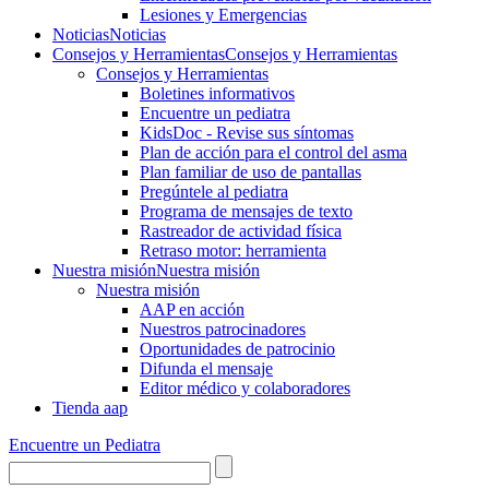
Lesiones y Emergencias
Noticias
Noticias
Consejos y Herramientas
Consejos y Herramientas
Consejos y Herramientas
Boletines informativos
Encuentre un pediatra
KidsDoc - Revise sus síntomas
Plan de acción para el control del asma
Plan familiar de uso de pantallas
Pregúntele al pediatra
Programa de mensajes de texto
Rastre​​ador de activida​d física
Retraso motor: herramienta
Nuestra misión
Nuestra misión
Nuestra misión
AAP en acción
Nuestros patrocinadores
Oportunidades de patrocinio
Difunda el mensaje
Editor médico y colaboradores
Tienda aap
Encuentre un Pediatra