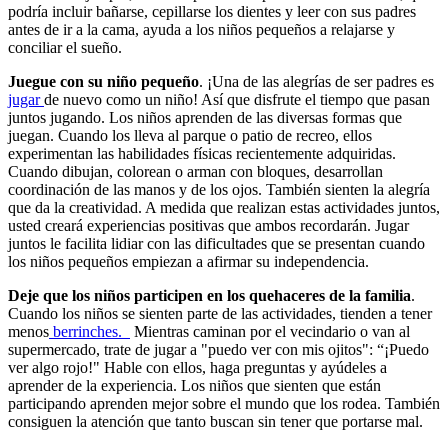
podría incluir bañarse, cepillarse los dientes y leer con sus padres
antes de ir a la cama, ayuda a los niños pequeños a relajarse y
conciliar el sueño.
Juegue con su niño pequeño
. ¡Una de las alegrías de ser padres es
jugar
de nuevo como un niño! Así que disfrute el tiempo que pasan
juntos jugando. Los niños aprenden de las diversas formas que
juegan. Cuando los lleva al parque o patio de recreo, ellos
experimentan las habilidades físicas recientemente adquiridas.
Cuando dibujan, colorean o arman con bloques, desarrollan
coordinación de las manos y de los ojos. También sienten la alegría
que da la creatividad. A medida que realizan estas actividades juntos,
usted creará experiencias positivas que ambos recordarán. Jugar
juntos le facilita lidiar con las dificultades que se presentan cuando
los niños pequeños empiezan a afirmar su independencia.
Deje que los niños participen en los quehaceres de la familia
.
Cuando los niños se sienten parte de las actividades, tienden a tener
menos
berrinches.
Mientras caminan por el vecindario o van al
supermercado, trate de jugar a "puedo ver con mis ojitos": “¡Puedo
ver algo rojo!" Hable con ellos, haga preguntas y ayúdeles a
aprender de la experiencia. Los niños que sienten que están
participando aprenden mejor sobre el mundo que los rodea. También
consiguen la atención que tanto buscan sin tener que portarse mal.