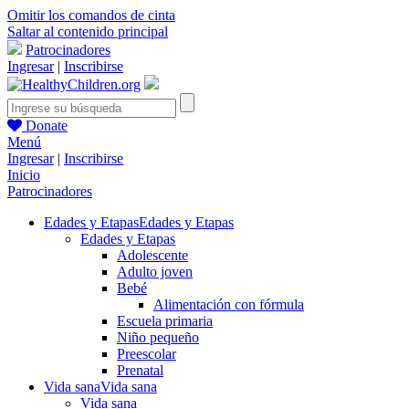
Omitir los comandos de cinta
Saltar al contenido principal
Patrocinadores
Ingresar
|
Inscribirse
Donate
Menú
Ingresar
|
Inscribirse
Inicio
Patrocinadores
Edades y Etapas
Edades y Etapas
Edades y Etapas
Adolescente
Adulto joven
Bebé
Alimentación con fórmula
Escuela primaria
Niño pequeño
Preescolar
Prenatal
Vida sana
Vida sana
Vida sana