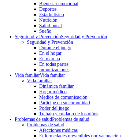
Bienestar emocional
Deportes
Estado físico
Nutrición
Salud bucal
Sueño
Seguridad y Prevención
Seguridad y Prevención
Seguridad y Prevención
Durante el juego
En el hogar
En marcha
En todas partes
Inmunizaciones
Vida familiar
Vida familiar
Vida familiar
Dinámica familiar
Hogar médico
Medios de comunicación
Participe en su comunidad
Poder del juego
Trabajo y cuidado de los niños
Problemas de salud
Problemas de salud
Problemas de salud
Afecciones médicas
Enfermedades prevenibles por vacunación