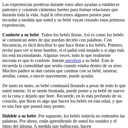
Las experiencias positivas durante estos años ayudan a establecer
patrones y construir cimientos fuertes para formar relaciones que
durarán toda la vida. Aquí le ofrecemos algunos puntos para
recordar a medida que usted y su bebé vayan creando estas primeras
experiencias.
Conforte a su bebé
. Todos los bebés lloran. Así es como los bebés
se comunican antes de que puedan decirlo con palabras. Con
frecuencia, es fácil descifrar lo que hace llorar a los bebés. Primero,
revise para ver si tiene hambre, si el pañal está mojado o si algo más
los está incomodando. Algunas veces, todo lo que realmente
necesita es que lo conforte. Intente
envolver
a su bebé. Esto le
recuerda la comodidad que sentía cuando estaba dentro de su seno.
Muchos padres se dan cuenta que caminar con su bebé, tararear,
arrullar, cantar, o mecer suavemente, puede ayudar.
De tanto en tanto, su bebé continuará llorando a pesar de todo lo que
usted intente. Si se siente frustrada, puede poner a su bebé de nuevo
en la cuna y dejarlo que llore. Recuerde, en lo más profundo de su
corazón, que llorar es algo que hacen los bebés en esta edad, y que
es una fase que pasará muy pronto.
Háblele a su bebé
. Por supuesto, los bebés todavía no entienden las
palabras. Por ahora, están aprendiendo de usted los sonidos y el
ritmo del idioma. A medida que balbucean, hacen