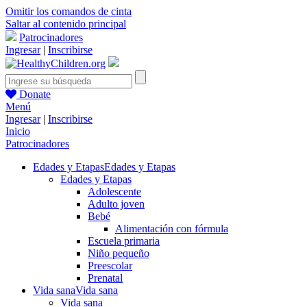
Omitir los comandos de cinta
Saltar al contenido principal
Patrocinadores
Ingresar
|
Inscribirse
Donate
Menú
Ingresar
|
Inscribirse
Inicio
Patrocinadores
Edades y Etapas
Edades y Etapas
Edades y Etapas
Adolescente
Adulto joven
Bebé
Alimentación con fórmula
Escuela primaria
Niño pequeño
Preescolar
Prenatal
Vida sana
Vida sana
Vida sana