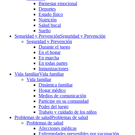
Bienestar emocional
Deportes
Estado físico
Nutrición
Salud bucal
Sueño
Seguridad y Prevención
Seguridad y Prevención
Seguridad y Prevención
Durante el juego
En el hogar
En marcha
En todas partes
Inmunizaciones
Vida familiar
Vida familiar
Vida familiar
Dinámica familiar
Hogar médico
Medios de comunicación
Participe en su comunidad
Poder del juego
Trabajo y cuidado de los niños
Problemas de salud
Problemas de salud
Problemas de salud
Afecciones médicas
Enfermedades prevenibles por vacunación