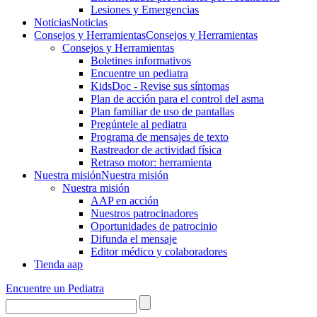
Lesiones y Emergencias
Noticias
Noticias
Consejos y Herramientas
Consejos y Herramientas
Consejos y Herramientas
Boletines informativos
Encuentre un pediatra
KidsDoc - Revise sus síntomas
Plan de acción para el control del asma
Plan familiar de uso de pantallas
Pregúntele al pediatra
Programa de mensajes de texto
Rastre​​ador de activida​d física
Retraso motor: herramienta
Nuestra misión
Nuestra misión
Nuestra misión
AAP en acción
Nuestros patrocinadores
Oportunidades de patrocinio
Difunda el mensaje
Editor médico y colaboradores
Tienda aap
Encuentre un Pediatra