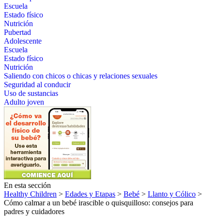
Escuela
Estado físico
Nutrición
Pubertad
Adolescente
Escuela
Estado físico
Nutrición
Saliendo con chicos o chicas y relaciones sexuales
Seguridad al conducir
Uso de sustancias
Adulto joven
En esta sección
Healthy Children
>
Edades y Etapas
>
Bebé
>
Llanto y Cólico
>
Cómo calmar a un bebé irascible o quisquilloso: consejos para
padres y cuidadores