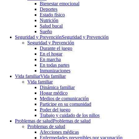
Bienestar emocional
Deportes
Estado físico
Nutrición
Salud bucal
Sueño
Seguridad y Prevención
Seguridad y Prevención
Seguridad y Prevención
Durante el juego
En el hogar
En marcha
En todas partes
Inmunizaciones
Vida familiar
Vida familiar
Vida familiar
Dinámica familiar
Hogar médico
Medios de comunicación
Participe en su comunidad
Poder del juego
Trabajo y cuidado de los niños
Problemas de salud
Problemas de salud
Problemas de salud
Afecciones médicas
Enfermedades prevenibles por vacunación