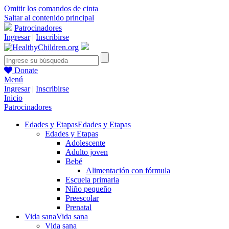
Omitir los comandos de cinta
Saltar al contenido principal
Patrocinadores
Ingresar
|
Inscribirse
Donate
Menú
Ingresar
|
Inscribirse
Inicio
Patrocinadores
Edades y Etapas
Edades y Etapas
Edades y Etapas
Adolescente
Adulto joven
Bebé
Alimentación con fórmula
Escuela primaria
Niño pequeño
Preescolar
Prenatal
Vida sana
Vida sana
Vida sana