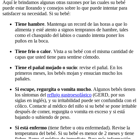
Aquí le brindamos algunas otras razones por las cuales su bebé
puede estar llorando y consejos sobre lo que puede intentar para
satisfacer su necesidad. Si su bebé:
Tiene hambre
. Mantenga un record de las horas a que lo
alimenta y esté atento a signos tempranos de hambre, tales
como el chasquido del labios o cuando intenta poner los
puños en la boca.
Tiene frio o calor
. Vista a su bebé con el misma cantidad de
capas que usted tiene para sentirse cómodo.
Tiene el pañal mojado o sucio
: revise el pañal. En los
primeros meses, los bebés mojan y ensucian mucho los
pañales.
Si escupe, regurgita o vomita mucho
. Algunos bebés tienen
los síntomas del
reflujo gastroesofágico
(GERD, por sus
siglas en inglés), y su irritabilidad puede ser confundida con el
cólico. Contacte al médico del niño si su bebé se pone irritable
después de comer, regurgita o vomita en exceso y si está
bajando o subiendo de peso.
Si está enfermo
(tiene fiebre u otra enfermedad). Revise la
temperatura del bebé. Si su bebé es menor de 2 meses y tiene
fiebre, llame al médico de inmediato. Para más información,