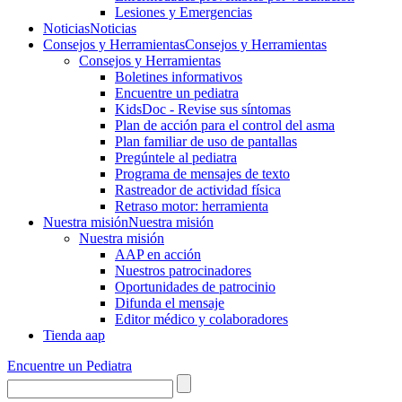
Lesiones y Emergencias
Noticias
Noticias
Consejos y Herramientas
Consejos y Herramientas
Consejos y Herramientas
Boletines informativos
Encuentre un pediatra
KidsDoc - Revise sus síntomas
Plan de acción para el control del asma
Plan familiar de uso de pantallas
Pregúntele al pediatra
Programa de mensajes de texto
Rastre​​ador de activida​d física
Retraso motor: herramienta
Nuestra misión
Nuestra misión
Nuestra misión
AAP en acción
Nuestros patrocinadores
Oportunidades de patrocinio
Difunda el mensaje
Editor médico y colaboradores
Tienda aap
Encuentre un Pediatra