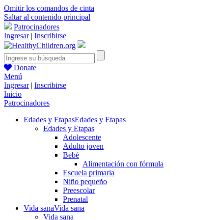
Omitir los comandos de cinta
Saltar al contenido principal
Patrocinadores
Ingresar
|
Inscribirse
Donate
Menú
Ingresar
|
Inscribirse
Inicio
Patrocinadores
Edades y Etapas
Edades y Etapas
Edades y Etapas
Adolescente
Adulto joven
Bebé
Alimentación con fórmula
Escuela primaria
Niño pequeño
Preescolar
Prenatal
Vida sana
Vida sana
Vida sana