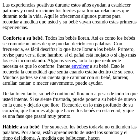
Las experiencias positivas durante estos años ayudan a establecer
patrones y construir cimientos fuertes para formar relaciones que
durarán toda la vida. Aquí le ofrecemos algunos puntos para
recordar a medida que usted y su bebé vayan creando estas primeras
experiencias.
Conforte a su bebé
. Todos los bebés lloran. Así es como los bebés
se comunican antes de que puedan decirlo con palabras. Con
frecuencia, es fácil descifrar lo que hace llorar a los bebés. Primero,
revise para ver si tiene hambre, si el pañal está mojado o si algo más
los está incomodando. Algunas veces, todo lo que realmente
necesita es que lo conforte. Intente
envolver
a su bebé. Esto le
recuerda la comodidad que sentía cuando estaba dentro de su seno.
Muchos padres se dan cuenta que caminar con su bebé, tararear,
arrullar, cantar, o mecer suavemente, puede ayudar.
De tanto en tanto, su bebé continuará llorando a pesar de todo lo que
usted intente. Si se siente frustrada, puede poner a su bebé de nuevo
en la cuna y dejarlo que llore. Recuerde, en lo más profundo de su
corazón, que llorar es algo que hacen los bebés en esta edad, y que
es una fase que pasará muy pronto.
Háblele a su bebé
. Por supuesto, los bebés todavía no entienden las
palabras. Por ahora, están aprendiendo de usted los sonidos y el
ritmo del idioma. A medida que balbucean, hacen