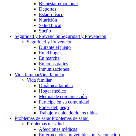
Bienestar emocional
Deportes
Estado físico
Nutrición
Salud bucal
Sueño
Seguridad y Prevención
Seguridad y Prevención
Seguridad y Prevención
Durante el juego
En el hogar
En marcha
En todas partes
Inmunizaciones
Vida familiar
Vida familiar
Vida familiar
Dinámica familiar
Hogar médico
Medios de comunicación
Participe en su comunidad
Poder del juego
Trabajo y cuidado de los niños
Problemas de salud
Problemas de salud
Problemas de salud
Afecciones médicas
Enfermedades prevenibles por vacunación