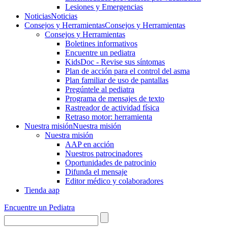
Lesiones y Emergencias
Noticias
Noticias
Consejos y Herramientas
Consejos y Herramientas
Consejos y Herramientas
Boletines informativos
Encuentre un pediatra
KidsDoc - Revise sus síntomas
Plan de acción para el control del asma
Plan familiar de uso de pantallas
Pregúntele al pediatra
Programa de mensajes de texto
Rastre​​ador de activida​d física
Retraso motor: herramienta
Nuestra misión
Nuestra misión
Nuestra misión
AAP en acción
Nuestros patrocinadores
Oportunidades de patrocinio
Difunda el mensaje
Editor médico y colaboradores
Tienda aap
Encuentre un Pediatra