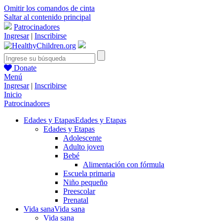
Omitir los comandos de cinta
Saltar al contenido principal
Patrocinadores
Ingresar
|
Inscribirse
Donate
Menú
Ingresar
|
Inscribirse
Inicio
Patrocinadores
Edades y Etapas
Edades y Etapas
Edades y Etapas
Adolescente
Adulto joven
Bebé
Alimentación con fórmula
Escuela primaria
Niño pequeño
Preescolar
Prenatal
Vida sana
Vida sana
Vida sana