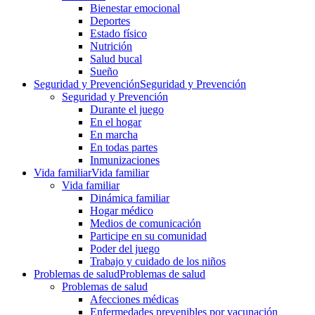
Bienestar emocional
Deportes
Estado físico
Nutrición
Salud bucal
Sueño
Seguridad y Prevención
Seguridad y Prevención
Seguridad y Prevención
Durante el juego
En el hogar
En marcha
En todas partes
Inmunizaciones
Vida familiar
Vida familiar
Vida familiar
Dinámica familiar
Hogar médico
Medios de comunicación
Participe en su comunidad
Poder del juego
Trabajo y cuidado de los niños
Problemas de salud
Problemas de salud
Problemas de salud
Afecciones médicas
Enfermedades prevenibles por vacunación