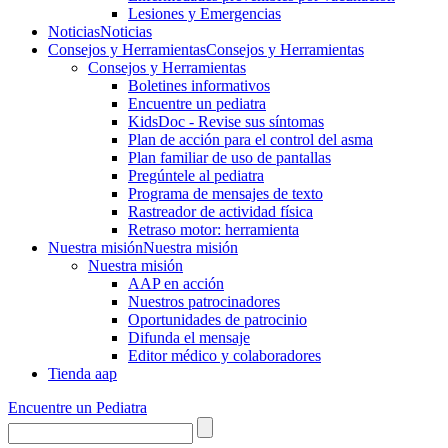
Lesiones y Emergencias
Noticias
Noticias
Consejos y Herramientas
Consejos y Herramientas
Consejos y Herramientas
Boletines informativos
Encuentre un pediatra
KidsDoc - Revise sus síntomas
Plan de acción para el control del asma
Plan familiar de uso de pantallas
Pregúntele al pediatra
Programa de mensajes de texto
Rastre​​ador de activida​d física
Retraso motor: herramienta
Nuestra misión
Nuestra misión
Nuestra misión
AAP en acción
Nuestros patrocinadores
Oportunidades de patrocinio
Difunda el mensaje
Editor médico y colaboradores
Tienda aap
Encuentre un Pediatra