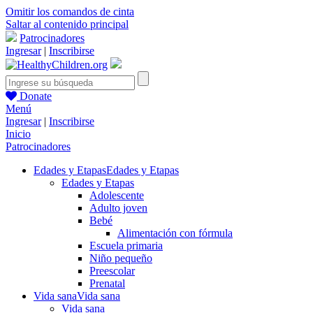
Omitir los comandos de cinta
Saltar al contenido principal
Patrocinadores
Ingresar
|
Inscribirse
Donate
Menú
Ingresar
|
Inscribirse
Inicio
Patrocinadores
Edades y Etapas
Edades y Etapas
Edades y Etapas
Adolescente
Adulto joven
Bebé
Alimentación con fórmula
Escuela primaria
Niño pequeño
Preescolar
Prenatal
Vida sana
Vida sana
Vida sana