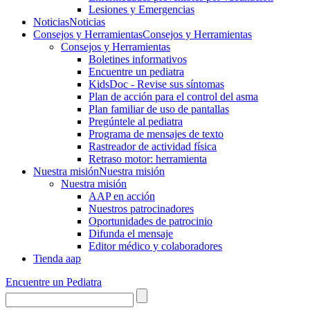
Lesiones y Emergencias
Noticias
Noticias
Consejos y Herramientas
Consejos y Herramientas
Consejos y Herramientas
Boletines informativos
Encuentre un pediatra
KidsDoc - Revise sus síntomas
Plan de acción para el control del asma
Plan familiar de uso de pantallas
Pregúntele al pediatra
Programa de mensajes de texto
Rastre​​ador de activida​d física
Retraso motor: herramienta
Nuestra misión
Nuestra misión
Nuestra misión
AAP en acción
Nuestros patrocinadores
Oportunidades de patrocinio
Difunda el mensaje
Editor médico y colaboradores
Tienda aap
Encuentre un Pediatra