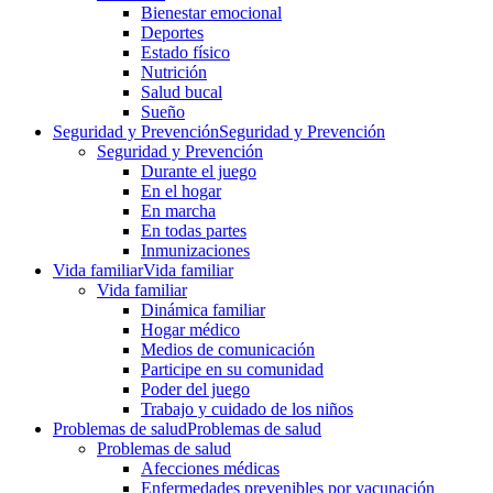
Bienestar emocional
Deportes
Estado físico
Nutrición
Salud bucal
Sueño
Seguridad y Prevención
Seguridad y Prevención
Seguridad y Prevención
Durante el juego
En el hogar
En marcha
En todas partes
Inmunizaciones
Vida familiar
Vida familiar
Vida familiar
Dinámica familiar
Hogar médico
Medios de comunicación
Participe en su comunidad
Poder del juego
Trabajo y cuidado de los niños
Problemas de salud
Problemas de salud
Problemas de salud
Afecciones médicas
Enfermedades prevenibles por vacunación