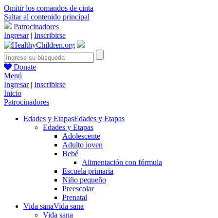
Omitir los comandos de cinta
Saltar al contenido principal
Patrocinadores
Ingresar
|
Inscribirse
Donate
Menú
Ingresar
|
Inscribirse
Inicio
Patrocinadores
Edades y Etapas
Edades y Etapas
Edades y Etapas
Adolescente
Adulto joven
Bebé
Alimentación con fórmula
Escuela primaria
Niño pequeño
Preescolar
Prenatal
Vida sana
Vida sana
Vida sana