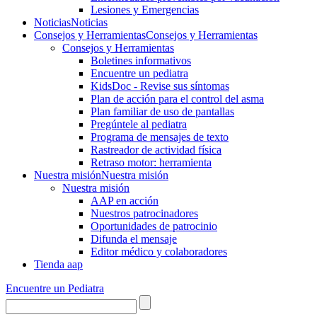
Lesiones y Emergencias
Noticias
Noticias
Consejos y Herramientas
Consejos y Herramientas
Consejos y Herramientas
Boletines informativos
Encuentre un pediatra
KidsDoc - Revise sus síntomas
Plan de acción para el control del asma
Plan familiar de uso de pantallas
Pregúntele al pediatra
Programa de mensajes de texto
Rastre​​ador de activida​d física
Retraso motor: herramienta
Nuestra misión
Nuestra misión
Nuestra misión
AAP en acción
Nuestros patrocinadores
Oportunidades de patrocinio
Difunda el mensaje
Editor médico y colaboradores
Tienda aap
Encuentre un Pediatra