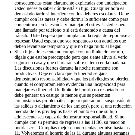
consecuencias están claramente explicadas con anticipación.
Usted necesita saber dónde está su hijo. Cualquier hora es
demasiado tarde si interfiere con los deberes escolares. Debe
cumplir con las tareas y debe dormir lo suficiente como para
concentrarse en la escuela y manejar el estrés. Usted espera
una llamada por teléfono o si está demorado a causa del
tránsito. Usted espera que cumpla con la regla de reportarse al
regresar. Usted espera que sea respetuoso con aquellos que
deben levantarse temprano y que no haga ruido al llegar.
Si su hijo adolescente no cumple con un límite de horario,
dígale que estaba preocupado pero que siente alivio al verlo
seguro en casa y que charlarán sobre el tema en la mañana.
Las discusiones fuertes durante la noche raramente son
productivas. Deje en claro que la libertad se gana
demostrando responsabilidad y que los privilegios se pierden
cuando el comportamiento evidencia una incapacidad para
manejar esa libertad. Un límite de horario no respetado no
debe generar un castigo (a menos que se presenten
circunstancias problemáticas que requieran una suspensión de
las salidas o alejamiento de los amigos), pero sí una reducción
medida de los privilegios hasta el punto en que su hijo
adolescente sea capaz de demostrar responsabilidad. Si no
cumple con su permiso de regresar a las 11:30, su reacción
podría ser: " Cumplías mejor cuando tenías permiso hasta las
11. Volveremos al horario de las 11 durante algunas semanas