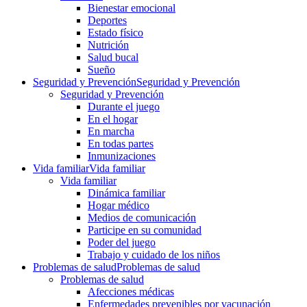
Bienestar emocional
Deportes
Estado físico
Nutrición
Salud bucal
Sueño
Seguridad y Prevención
Seguridad y Prevención
Seguridad y Prevención
Durante el juego
En el hogar
En marcha
En todas partes
Inmunizaciones
Vida familiar
Vida familiar
Vida familiar
Dinámica familiar
Hogar médico
Medios de comunicación
Participe en su comunidad
Poder del juego
Trabajo y cuidado de los niños
Problemas de salud
Problemas de salud
Problemas de salud
Afecciones médicas
Enfermedades prevenibles por vacunación