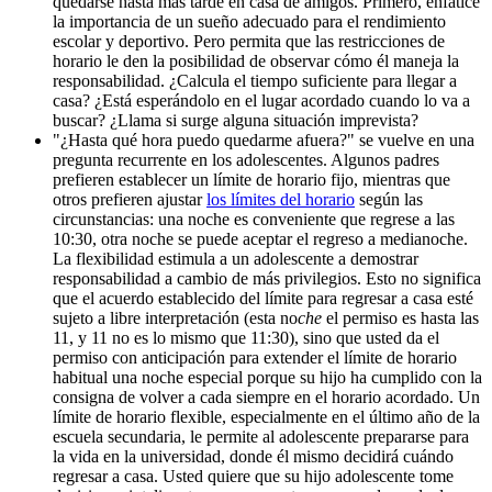
quedarse hasta más tarde en casa de amigos. Primero, enfatice
la importancia de un sueño adecuado para el rendimiento
escolar y deportivo. Pero permita que las restricciones de
horario le den la posibilidad de observar cómo él maneja la
responsabilidad. ¿Calcula el tiempo suficiente para llegar a
casa? ¿Está esperándolo en el lugar acordado cuando lo va a
buscar? ¿Llama si surge alguna situación imprevista?
"¿Hasta qué hora puedo quedarme afuera?" se vuelve en una
pregunta recurrente en los adolescentes. Algunos padres
prefieren establecer un límite de horario fijo, mientras que
otros prefieren ajustar
los límites del horario
según las
circunstancias: una noche es conveniente que regrese a las
10:30, otra noche se puede aceptar el regreso a medianoche.
La flexibilidad estimula a un adolescente a demostrar
responsabilidad a cambio de más privilegios. Esto no significa
que el acuerdo establecido del límite para regresar a casa esté
sujeto a libre interpretación (esta no
che
el permiso es hasta las
11, y 11 no es lo mismo que 11:30), sino que usted da el
permiso con anticipación para extender el límite de horario
habitual una noche especial porque su hijo ha cumplido con la
consigna de volver a cada siempre en el horario acordado. Un
límite de horario flexible, especialmente en el último año de la
escuela secundaria, le permite al adolescente prepararse para
la vida en la universidad, donde él mismo decidirá cuándo
regresar a casa. Usted quiere que su hijo adolescente tome